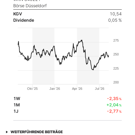
Börse Düsseldorf
KGV
10,54
Dividende
0,05 %
275
250
225
200
Okt '25
Jan '26
Apr '26
Jul '26
1W
-2,35
%
1M
+2,04
%
1J
-2,77
%
WEITERFÜHRENDE BEITRÄGE