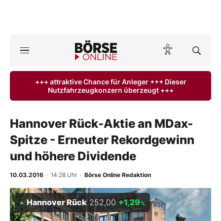
A
ktuelle Ausgabe BÖRSE ONLINE lesen
Börse
+++ attraktive Chance für Anleger +++ Dieser
Nutzfahrzeugkonzern überzeugt +++
News
Anlageprodukte
Hannover Rück-Aktie an MDax-
Spitze - Erneuter Rekordgewinn
Finanz-Check
und höhere Dividende
Abo & Shop
10.03.2016
· 14:28 Uhr
·
Börse Online Redaktion
BO-Musterdepots
Hannover Rück
252,00
+1,29
%
Experten