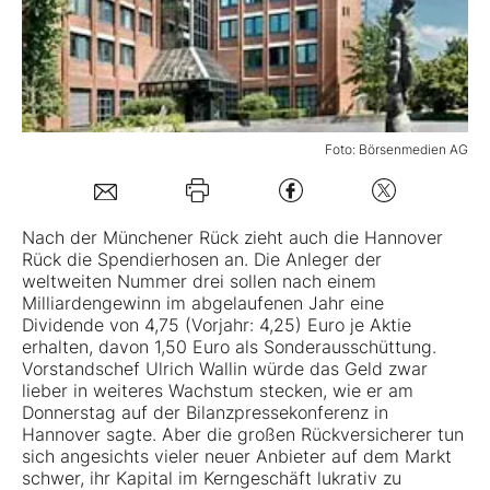
Mein B:O
Mein Konto
Foto: Börsenmedien AG
Folgen Sie uns
Nach der Münchener Rück zieht auch die
Hannover
Rück
die Spendierhosen an. Die Anleger der
Kontakt
weltweiten Nummer drei sollen nach einem
Milliardengewinn im abgelaufenen Jahr eine
Dividende von 4,75 (Vorjahr: 4,25) Euro je Aktie
erhalten, davon 1,50 Euro als Sonderausschüttung.
Vorstandschef Ulrich Wallin würde das Geld zwar
lieber in weiteres Wachstum stecken, wie er am
Donnerstag auf der Bilanzpressekonferenz in
Hannover sagte. Aber die großen Rückversicherer tun
sich angesichts vieler neuer Anbieter auf dem Markt
schwer, ihr Kapital im Kerngeschäft lukrativ zu