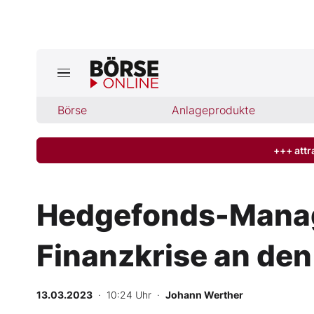
Jetzt a
ktuelle Ausgabe BÖRSE ONLINE lese
Börse
Börse
Anlageprodukte
News
+++ attr
Anlageprodukte
Hedgefonds-Manage
Finanz-Check
Finanzkrise an de
Abo & Shop
BO-Musterdepots
13.03.2023
· 10:24 Uhr
·
Johann Werther