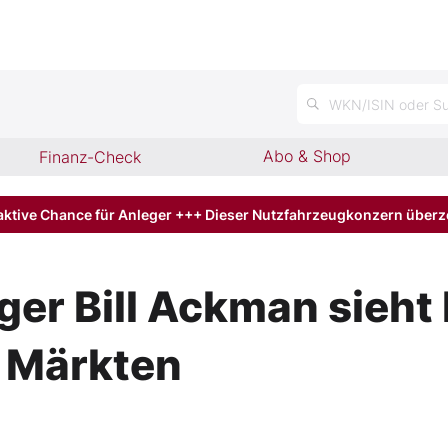
n
WKN/ISIN oder Su
Abo & Shop
Finanz-Check
aktive Chance für Anleger +++ Dieser Nutzfahrzeugkonzern über
r Bill Ackman sieht 
n Märkten