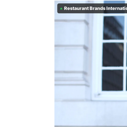
Experten
Restaurant Brands Internati
Mein B:O
Mein Konto
Folgen Sie uns
Kontakt