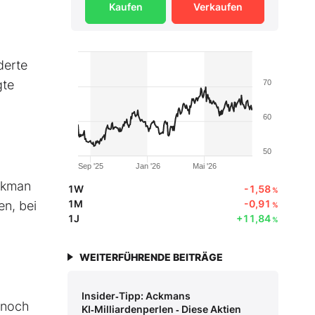
Kaufen
Verkaufen
derte
gte
70
60
50
Sep '25
Jan '26
Mai '26
ckman
1W
-1,58
%
1M
-0,91
en, bei
%
1J
+11,84
%
WEITERFÜHRENDE BEITRÄGE
Insider‑Tipp: Ackmans
 noch
KI‑Milliardenperlen ‑ Diese Aktien