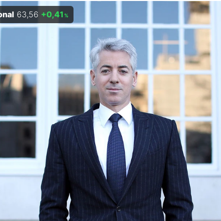
onal
63,56
+0,41
%