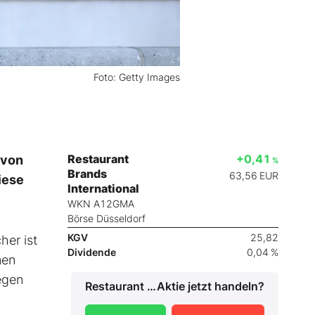
Foto: Getty Images
Restaurant
+0,41
 von
%
Brands
63,56
EUR
iese
International
WKN A12GMA
Börse Düsseldorf
KGV
25,82
her ist
Dividende
0,04 %
men
egen
Restaurant Brands International
Aktie jetzt handeln?