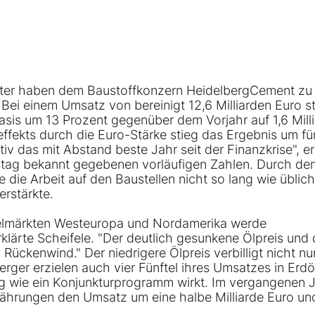
etter haben dem Baustoffkonzern
HeidelbergCement
zu
Bei einem Umsatz von bereinigt 12,6 Milliarden Euro s
asis um 13 Prozent gegenüber dem Vorjahr auf 1,6 Mill
ffekts durch die Euro-Stärke stieg das Ergebnis um fü
iv das mit Abstand beste Jahr seit der Finanzkrise", er
stag bekannt gegebenen vorläufigen Zahlen. Durch de
e die Arbeit auf den Baustellen nicht so lang wie üblic
rstärkte.
selmärkten Westeuropa und Nordamerika werde
klärte Scheifele. "Der deutlich gesunkene Ölpreis und 
ückenwind." Der niedrigere Ölpreis verbilligt nicht nur
rger erzielen auch vier Fünftel ihres Umsatzes in Erdö
g wie ein Konjunkturprogramm wirkt. Im vergangenen 
ährungen den Umsatz um eine halbe Milliarde Euro un