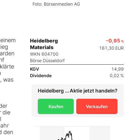
Foto: Börsenmedien AG
 einem
Heidelberg
-0,95
%
tieg
Materials
161,30
EUR
iarden
WKN 604700
nf
Börse Düsseldorf
klärte
KGV
14,99
n
Dividende
0,02 %
h, was
Heidelberg Materials
Aktie jetzt handeln?
der
Kaufen
Verkaufen
 die
l
Jahr
d den