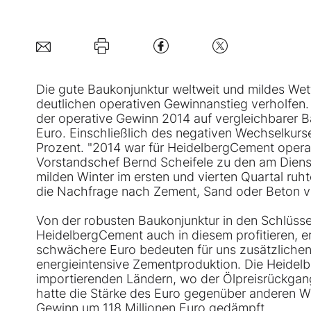
Die gute Baukonjunktur weltweit und mildes W
deutlichen operativen Gewinnanstieg verholfen. 
der operative Gewinn 2014 auf vergleichbarer B
Euro. Einschließlich des negativen Wechselkurse
Prozent. "2014 war für
HeidelbergCement
operat
Vorstandschef Bernd Scheifele zu den am Dien
milden Winter im ersten und vierten Quartal ruht
die Nachfrage nach Zement, Sand oder Beton ve
Von der robusten Baukonjunktur in den Schlüs
HeidelbergCement auch in diesem profitieren, er
schwächere Euro bedeuten für uns zusätzlichen R
energieintensive Zementproduktion. Die Heidelbe
importierenden Ländern, wo der Ölpreisrückgan
hatte die Stärke des Euro gegenüber anderen W
Gewinn um 118 Millionen Euro gedämpft.