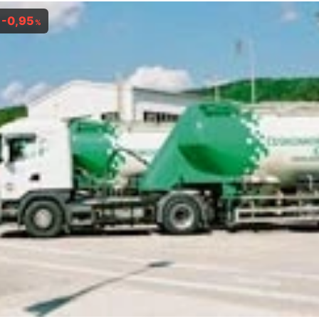
-0,95
%