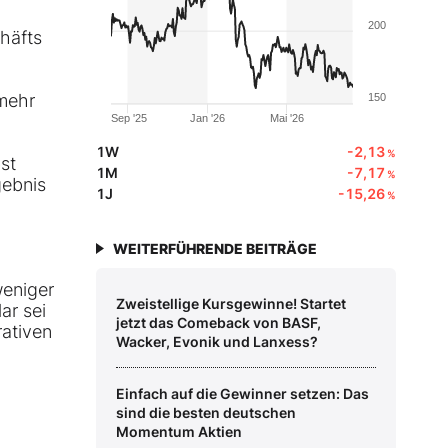
200
häfts
 mehr
150
Sep '25
Jan '26
Mai '26
1W
-2,13
%
st
1M
-7,17
%
gebnis
1J
-15,26
%
WEITERFÜHRENDE BEITRÄGE
weniger
Zweistellige Kursgewinne! Startet
ar sei
jetzt das Comeback von BASF,
rativen
Wacker, Evonik und Lanxess?
Einfach auf die Gewinner setzen: Das
sind die besten deutschen
Momentum Aktien