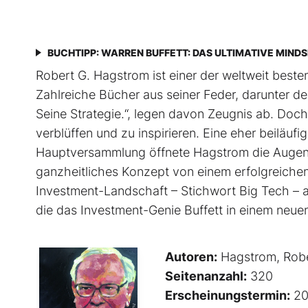
BUCHTIPP: WARREN BUFFETT: DAS ULTIMATIVE MIND
Robert G. Hagstrom ist einer der weltweit best
Zahlreiche Bücher aus seiner Feder, darunter de
Seine Strategie.“, legen davon Zeugnis ab. Do
verblüffen und zu inspirieren. Eine eher beiläu
Hauptversammlung öffnete Hagstrom die Augen. D
ganzheitliches Konzept von einem erfolgreiche
Investment-Landschaft – Stichwort Big Tech – an
die das Investment-Genie Buffett in einem neuen
Autoren:
Hagstrom, Robe
Seitenanzahl:
320
Erscheinungstermin:
20