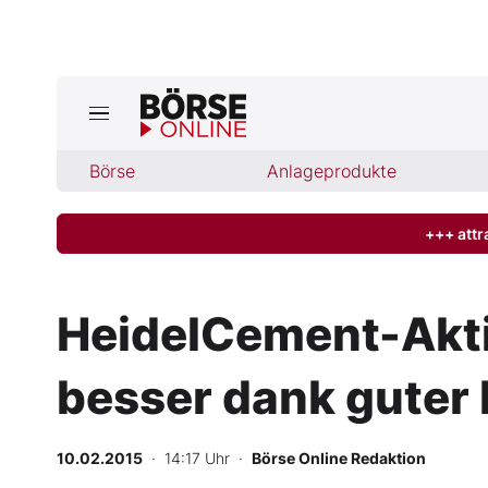
Börse
Börse
Anlageprodukte
News
Anlageprodukte
+++ attr
Finanz-Check
HeidelCement-Aktie
Abo & Shop
besser dank guter
BO-Musterdepots
10.02.2015
· 14:17 Uhr
·
Börse Online Redaktion
Experten