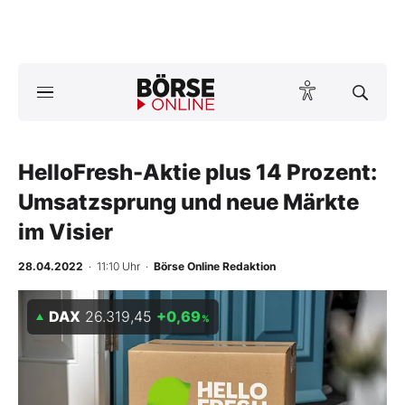
A
ktuelle Ausgabe BÖRSE ONLINE lesen
Börse
News
HelloFresh-Aktie plus 14 Prozent:
Umsatzsprung und neue Märkte
Anlageprodukte
im Visier
Finanz-Check
28.04.2022
· 11:10 Uhr
·
Börse Online Redaktion
Abo & Shop
DAX
26.319,45
+0,69
%
BO-Musterdepots
Experten