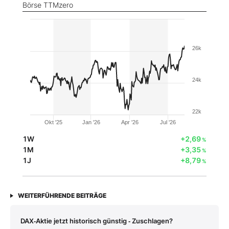
Börse TTMzero
26k
24k
22k
Okt '25
Jan '26
Apr '26
Jul '26
1W
+2,69
%
1M
+3,35
%
1J
+8,79
%
WEITERFÜHRENDE BEITRÄGE
DAX‑Aktie jetzt historisch günstig ‑ Zuschlagen?