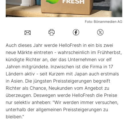
Mein B:O
Foto: Börsenmedien AG
Mein Konto
Auch dieses Jahr werde HelloFresh in ein bis zwei
Folgen Sie uns
neue Märkte eintreten - wahrscheinlich im Frühherbst,
kündigte Richter an, der das Unternehmen vor elf
Jahren mitgründete. Inzwischen ist die Firma in 17
Kontakt
Ländern aktiv - seit Kurzem mit Japan auch erstmals
in Asien. Die jüngsten Preissteigerungen begreift
Richter als Chance, Neukunden vom Angebot zu
überzeugen. Deswegen werde HelloFresh die Preise
nur selektiv anheben: "Wir werden immer versuchen,
unterhalb der allgemeinen Preissteigerungen zu
bleiben."