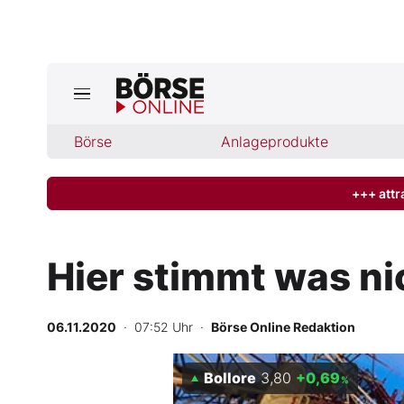
Jetzt a
ktuelle Ausgabe BÖRSE ONLINE lese
Börse
Börse
Anlageprodukte
News
+++ attr
Anlageprodukte
Hier stimmt was ni
Finanz-Check
06.11.2020
· 07:52 Uhr
·
Börse Online Redaktion
Abo & Shop
Bollore
3,80
+0,69
BO-Musterdepots
%