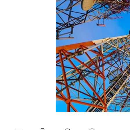
Experten
Mein B:O
Mein Konto
Folgen Sie uns
Kontakt