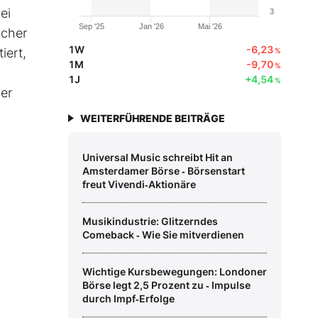
ei
3
Sep '25
Jan '26
Mai '26
scher
1W
-6,23
iert,
%
1M
-9,70
%
1J
+4,54
%
er
WEITERFÜHRENDE BEITRÄGE
Universal Music schreibt Hit an
Amsterdamer Börse ‑ Börsenstart
freut Vivendi‑Aktionäre
Musikindustrie: Glitzerndes
Comeback ‑ Wie Sie mitverdienen
Wichtige Kursbewegungen: Londoner
Börse legt 2,5 Prozent zu ‑ Impulse
durch Impf‑Erfolge