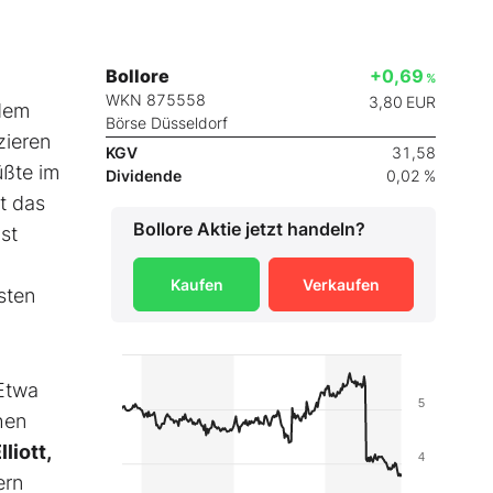
Bollore
+0,69
%
WKN 875558
3,80
EUR
udem
Börse Düsseldorf
zieren
KGV
31,58
üßte im
Dividende
0,02 %
gt das
Bollore
Aktie jetzt handeln?
ist
Kaufen
Verkaufen
sten
Etwa
5
hen
lliott,
4
ern