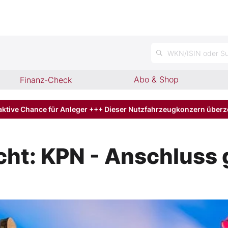
n
WKN/ISIN oder Su
Abo & Shop
Finanz-Check
aktive Chance für Anleger +++ Dieser Nutzfahrzeugkonzern über
cht: KPN - Anschluss