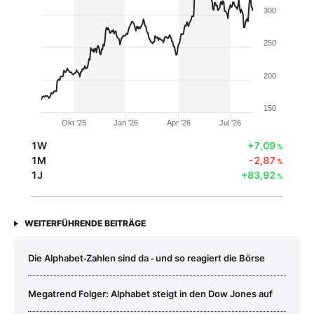
300
250
200
150
Okt '25
Jan '26
Apr '26
Jul '26
1W
+7,09
%
1M
-2,87
%
1J
+83,92
%
WEITERFÜHRENDE BEITRÄGE
Die Alphabet‑Zahlen sind da ‑ und so reagiert die Börse
Megatrend Folger: Alphabet steigt in den Dow Jones auf