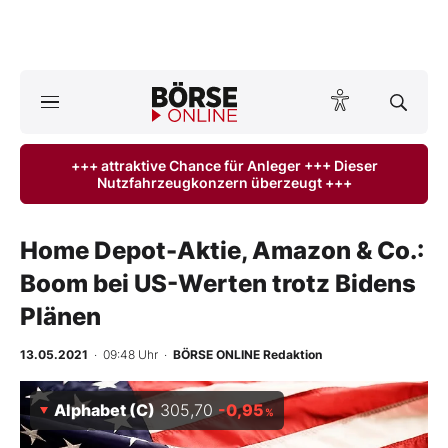
Börse
News
+++ attraktive Chance für Anleger +++ Dieser
Nutzfahrzeugkonzern überzeugt +++
Anlageprodukte
Finanz-Check
Home Depot-Aktie, Amazon & Co.:
Boom bei US-Werten trotz Bidens
Abo & Shop
Plänen
BO-Musterdepots
13.05.2021
· 09:48 Uhr
·
BÖRSE ONLINE Redaktion
Experten
Alphabet (C)
305,70
-0,95
%
Mein B:O