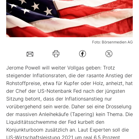
Mein Konto
Folgen Sie uns
Foto: Börsenmedien AG
Kontakt
Jerome Powell will weiter Vollgas geben: Trotz
steigender Inflationsraten, die der rasante Anstieg der
Rohstoffpreise, etwa für Kupfer oder Holz, anheizt, hat
der Chef der US-Notenbank Fed nach der jüngsten
Sitzung betont, dass der Inflationsanstieg nur
vorübergehend sein werde. Daher sei eine Drosselung
der massiven Anleihekäufe (Tapering) kein Thema. Die
Liquiditätsschwemme der Fed kurbelt den
Konjunkturboom zusätzlich an. Laut Experten soll die
US-Wirtschaftsleistung 2021 um real 6,5 Prozent