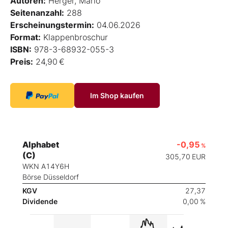
Autoren:
Herger, Mario
Seitenanzahl:
288
Erscheinungstermin:
04.06.2026
Format:
Klappenbroschur
ISBN:
978-3-68932-055-3
Preis:
24,90 €
Im Shop kaufen
Alphabet
-0,95
%
(C)
305,70
EUR
WKN A14Y6H
Börse Düsseldorf
KGV
27,37
Dividende
0,00 %