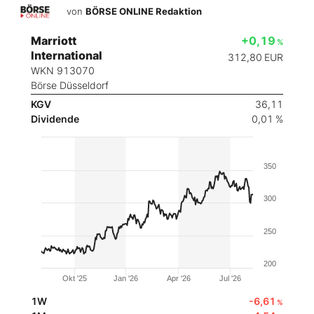
von
BÖRSE ONLINE Redaktion
Marriott
+0,19
%
International
312,80
EUR
WKN 913070
Börse Düsseldorf
KGV
36,11
Dividende
0,01 %
350
300
250
200
Okt '25
Jan '26
Apr '26
Jul '26
1W
-6,61
%