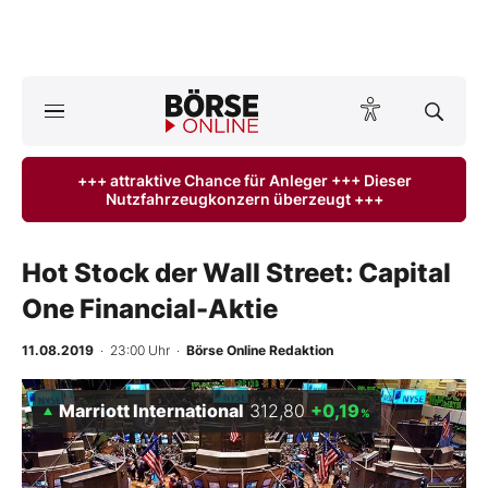
A
ktuelle Ausgabe BÖRSE ONLINE lesen
Börse
+++ attraktive Chance für Anleger +++ Dieser
Nutzfahrzeugkonzern überzeugt +++
News
Anlageprodukte
Hot Stock der Wall Street: Capital
One Financial-Aktie
Finanz-Check
11.08.2019
· 23:00 Uhr
·
Börse Online Redaktion
Abo & Shop
Marriott International
312,80
+0,19
%
BO-Musterdepots
Experten