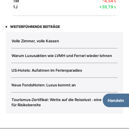
1M
-4,54
%
1J
+39,79
%
WEITERFÜHRENDE BEITRÄGE
Volle Zimmer, volle Kassen
Warum Luxusaktien wie LVMH und Ferrari wieder lohnen
US‑Hotels: Aufatmen im Ferienparadies
Neue FondsNoten: Luxus kommt an
Tourismus‑Zertifikat: Wette auf die Reiselust ‑ eine Chance
Handeln
für Risikobereite