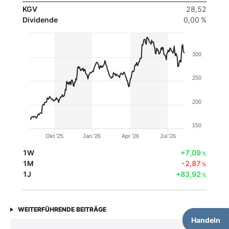
KGV
28,52
Dividende
0,00 %
300
250
200
150
Okt '25
Jan '26
Apr '26
Jul '26
1W
+7,09
%
1M
-2,87
%
1J
+83,92
%
WEITERFÜHRENDE BEITRÄGE
Handeln