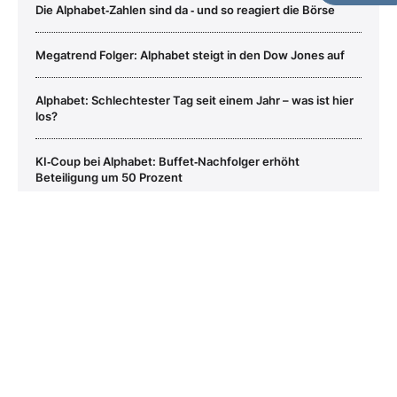
Die Alphabet‑Zahlen sind da ‑ und so reagiert die Börse
Megatrend Folger: Alphabet steigt in den Dow Jones auf
Alphabet: Schlechtester Tag seit einem Jahr – was ist hier
los?
KI‑Coup bei Alphabet: Buffet‑Nachfolger erhöht
Beteiligung um 50 Prozent
Alphabet (C)
Aktie jetzt handeln?
Alphabet greift Nvidia an: Milliardenprojekt verschafft der
Aktie Rückenwind
Kaufen
Verkaufen
Copyright © 2026 – BÖRSE ONLINE