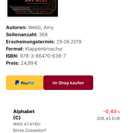
Autoren:
Webb, Amy
Seitenanzahl:
368
Erscheinungstermin:
29.08.2019
Format:
Klappenbroschur
ISBN:
978-3-86470-638-7
Preis:
24,99 €
Im Shop kaufen
Alphabet
-0,40
%
(C)
308,45
EUR
WKN A14Y6H
Börse Düsseldorf