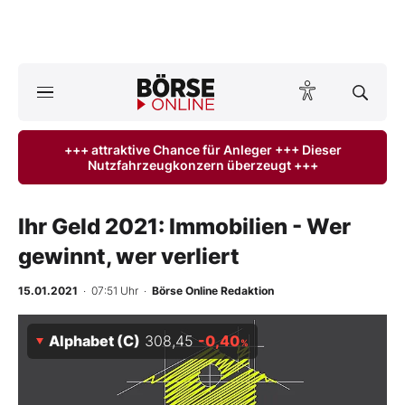
A
ktuelle Ausgabe BÖRSE ONLINE lesen
Börse
+++ attraktive Chance für Anleger +++ Dieser
Nutzfahrzeugkonzern überzeugt +++
News
Anlageprodukte
Ihr Geld 2021: Immobilien - Wer
gewinnt, wer verliert
Finanz-Check
15.01.2021
· 07:51 Uhr
·
Börse Online Redaktion
Abo & Shop
Alphabet (C)
308,45
-0,40
%
BO-Musterdepots
Experten