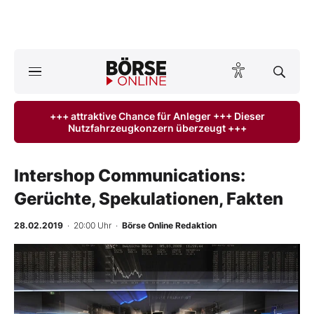
Börse
News
+++ attraktive Chance für Anleger +++ Dieser
Nutzfahrzeugkonzern überzeugt +++
Anlageprodukte
Finanz-Check
Intershop Communications:
Gerüchte, Spekulationen, Fakten
Abo & Shop
28.02.2019
· 20:00 Uhr
·
Börse Online Redaktion
BO-Musterdepots
-
%
Experten
Mein B:O