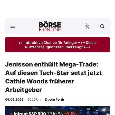
A
ktuelle Ausgabe BÖRSE ONLINE lesen
Börse
+++ attraktive Chance für Anleger +++ Dieser
Nutzfahrzeugkonzern überzeugt +++
News
Anlageprodukte
Jenisson enthüllt Mega-Trade:
Auf diesen Tech-Star setzt jetzt
Finanz-Check
Cathie Woods früherer
Abo & Shop
Arbeitgeber
BO-Musterdepots
09.05.2026
· 20:20 Uhr
·
Dustin Porth
Experten
Infront S&P 500
7.710,88
-0,15
%