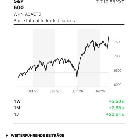
S&P
7.710,88
XXP
500
WKN A0AET0
Börse Infront Index Indications
7500
7000
6500
6000
Okt '25
Jan '26
Apr '26
Jul '26
1W
+5,50
%
1M
+2,88
%
1J
+22,61
%
WEITERFÜHRENDE BEITRÄGE