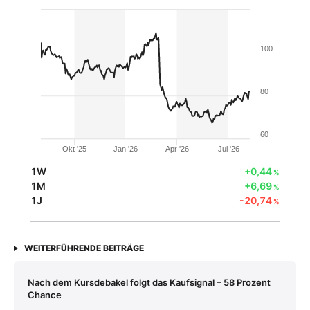
100
80
60
Okt '25
Jan '26
Apr '26
Jul '26
1W
+0,44
%
1M
+6,69
%
1J
-20,74
%
WEITERFÜHRENDE BEITRÄGE
Nach dem Kursdebakel folgt das Kaufsignal – 58 Prozent
Chance