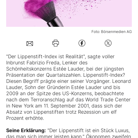
Mein B:O
Foto: Börsenmedien AG
Mein Konto
Folgen Sie uns
"Der Lippenstift-Index ist Rea­lität", sagte voller
Inbrunst Fabrizio Freda, Lenker des
Schönheitskonzerns Estée Lauder, bei der jüngsten
Kontakt
Präsentation der Quartalszahlen. Lippenstift-Index?
Diesen Begriff prägte einer seiner ­Vorgänger. Leonard
Lauder, Sohn der Gründerin Estée Lauder und bis
2009 an der Spitze des US-Konzerns, beobachtete
nach dem Terroranschlag auf das World Trade Center
in New York am 11. September 2001, dass sich der
Absatz von Lippenstiften trotz Rezession um elf
Prozent erhöhte.
Seine Erklärung:
"Der Lippenstift ist ein Stück Luxus,
das man sich immer leisten kann." Ökonomen zweifeln