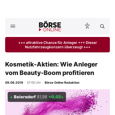
A
ktuelle Ausgabe BÖRSE ONLINE lesen
Börse
+++ attraktive Chance für Anleger +++ Dieser
Nutzfahrzeugkonzern überzeugt +++
News
Anlageprodukte
Kosmetik-Aktien: Wie Anleger
vom Beauty-Boom profitieren
Finanz-Check
09.08.2019
· 07:00 Uhr
·
Börse Online Redaktion
Abo & Shop
Beiersdorf
81,98
+0,02
%
BO-Musterdepots
Experten