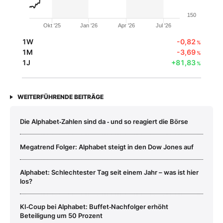
150
Okt '25
Jan '26
Apr '26
Jul '26
1W
-0,82
%
1M
-3,69
%
1J
+81,83
%
WEITERFÜHRENDE BEITRÄGE
Die Alphabet‑Zahlen sind da ‑ und so reagiert die Börse
Megatrend Folger: Alphabet steigt in den Dow Jones auf
Alphabet: Schlechtester Tag seit einem Jahr – was ist hier
los?
KI‑Coup bei Alphabet: Buffet‑Nachfolger erhöht
Beteiligung um 50 Prozent