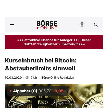
A
ktuelle Ausgabe BÖRSE ONLINE lesen
Börse
+++ attraktive Chance für Anleger +++ Dieser
Nutzfahrzeugkonzern überzeugt +++
News
Anlageprodukte
Kurseinbruch bei Bitcoin:
Abstauberlimits sinnvoll
Finanz-Check
10.03.2020
· 05:15 Uhr
·
Börse Online Redaktion
Abo & Shop
Alphabet (C)
305,70
-0,95
%
BO-Musterdepots
Experten