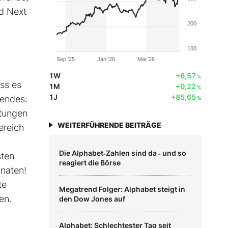
ld Next
200
100
Sep '25
Jan '26
Mai '26
1W
+6,57
%
ss es
1M
+0,22
%
1J
+85,65
gendes:
%
stungen
WEITERFÜHRENDE BEITRÄGE
ereich
Die Alphabet‑Zahlen sind da ‑ und so
sten
reagiert die Börse
onaten!
te
Megatrend Folger: Alphabet steigt in
en.
den Dow Jones auf
Alphabet: Schlechtester Tag seit