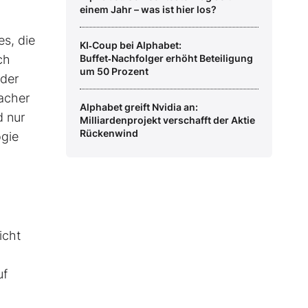
einem Jahr – was ist hier los?
s, die
KI‑Coup bei Alphabet:
ch
Buffet‑Nachfolger erhöht Beteiligung
um 50 Prozent
 der
facher
Alphabet greift Nvidia an:
d nur
Milliardenprojekt verschafft der Aktie
Rückenwind
ogie
icht
uf