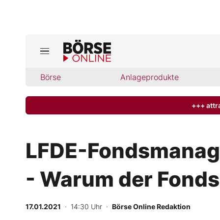
Jetzt a
ktuelle Ausgabe BÖRSE ONLINE lese
Börse
Börse
Anlageprodukte
News
+++ attr
Anlageprodukte
LFDE-Fondsmanager
Finanz-Check
- Warum der Fonds
Abo & Shop
BO-Musterdepots
17.01.2021
· 14:30 Uhr
·
Börse Online Redaktion