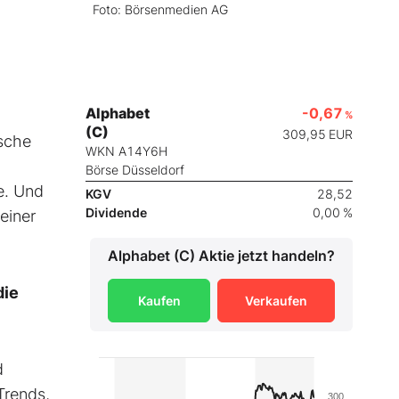
Foto: Börsenmedien AG
Alphabet
-0,67
%
(C)
309,95
EUR
ische
WKN A14Y6H
Börse Düsseldorf
e. Und
KGV
28,52
Dividende
0,00 %
einer
Alphabet (C)
Aktie jetzt handeln?
die
Kaufen
Verkaufen
d
Trends,
300