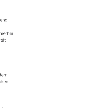
gend
hierbei
tät -
dern
chen