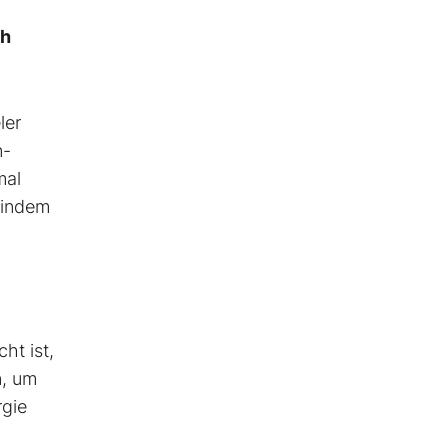
ch
ler
n-
mal
 indem
ht ist,
n, um
rgie