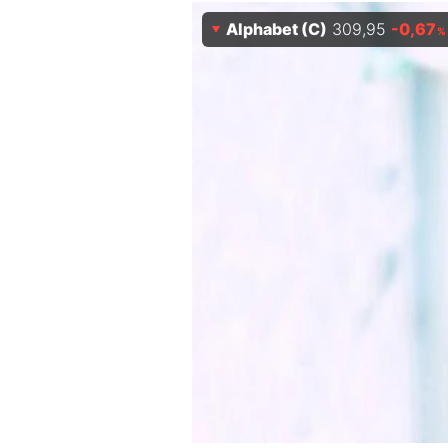
Experten
Alphabet (C)
309,95
-0,67
%
Mein B:O
Mein Konto
Folgen Sie uns
Kontakt