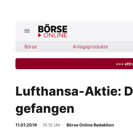
Jetzt a
ktuelle Ausgabe BÖRSE ONLINE lese
Börse
Börse
Anlageprodukte
News
+++ attr
Anlageprodukte
Lufthansa-Aktie: D
Finanz-Check
gefangen
Abo & Shop
BO-Musterdepots
11.01.2019
· 15:10 Uhr
·
Börse Online Redaktion