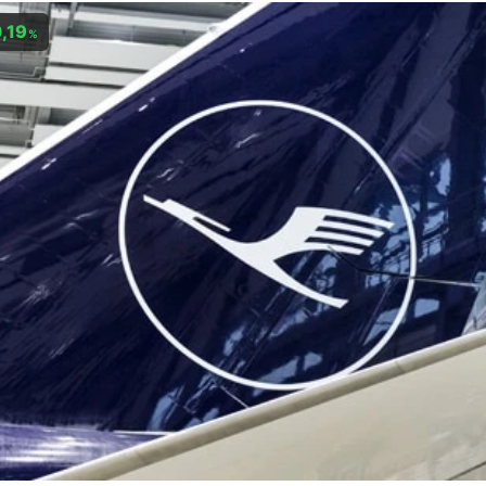
,19
%