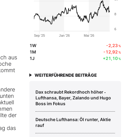
8
6
Sep '25
Jan '26
Mai '26
1W
-2,23
%
1M
-12,92
%
ich aus
1J
+21,10
%
woche
 kommt
WEITERFÜHRENDE BEITRÄGE
andere
Dax schraubt Rekordhoch höher ‑
 unten
Lufthansa, Bayer, Zalando und Hugo
ktuell
Boss im Fokus
ahmen
lte der
Deutsche Lufthansa: Öl runter, Aktie
rauf
lag das