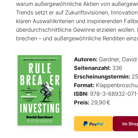
warum außergewöhnliche Aktien von außer­gewöh
Trends setzt er auf Zukunftsvisionen, Innovati
klaren Auswahlkriterien und inspirierenden Fallbeis
überdurchschnittliche Gewinne erzielen wollen. 
brechen – und außergewöhnliche Renditen einz
Autoren:
Gardner, David
Seitenanzahl:
336
Erscheinungstermin:
25
Format:
Klappenbroschu
ISBN:
978-3-68932-071
Preis:
29,90 €
Im Sho