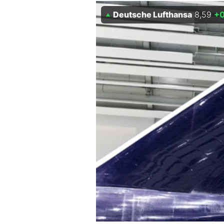
Experten
Deutsche Lufthansa
8,59
+0
Mein B:O
Mein Konto
Folgen Sie uns
Kontakt