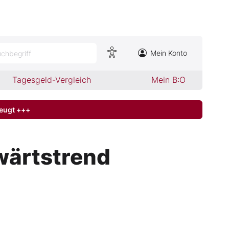
Mein Konto
chbegriff
Tagesgeld-Vergleich
Mein B:O
zeugt +++
twärtstrend