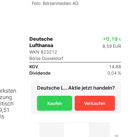
Foto: Börsenmedien AG
Deutsche
+0,19
%
Lufthansa
8,59
EUR
WKN 823212
Börse Düsseldorf
KGV
14,88
Dividende
0,04 %
Deutsche Lufthansa
Aktie jetzt handeln?
ärksten
tzung
itisch
Kaufen
Verkaufen
9,51
ls
10