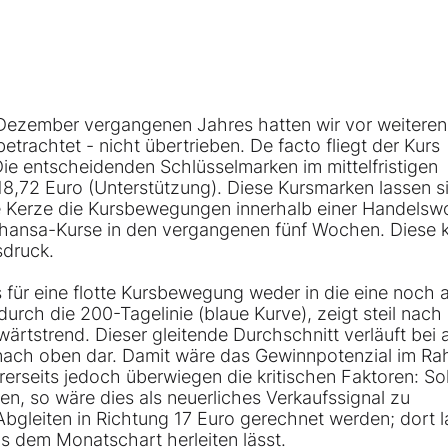
 Dezember vergangenen Jahres hatten wir vor weiteren
trachtet - nicht übertrieben. De facto fliegt der Kurs
Die entscheidenden Schlüsselmarken im mittelfristigen
18,72 Euro (Unterstützung). Diese Kursmarken lassen s
de Kerze die Kursbewegungen innerhalb einer Handels
ufthansa-Kurse in den vergangenen fünf Wochen. Diese
sdruck.
s für eine flotte Kursbewegung weder in die eine noch 
urch die 200-Tagelinie (blaue Kurve), zeigt steil nach
wärtstrend. Dieser gleitende Durchschnitt verläuft bei a
d nach oben dar. Damit wäre das Gewinnpotenzial im R
erseits jedoch überwiegen die kritischen Faktoren: Sol
en, so wäre dies als neuerliches Verkaufssignal zu
Abgleiten in Richtung 17 Euro gerechnet werden; dort 
us dem Monatschart herleiten lässt.