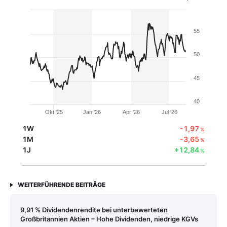
55
50
45
40
Okt '25
Jan '26
Apr '26
Jul '26
1W
-1,97
%
1M
-3,65
%
1J
+12,84
%
WEITERFÜHRENDE BEITRÄGE
9,91 % Dividendenrendite bei unterbewerteten
Großbritannien Aktien – Hohe Dividenden, niedrige KGVs