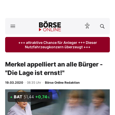
A
ktuelle Ausgabe BÖRSE ONLINE lesen
Börse
+++ attraktive Chance für Anleger +++ Dieser
Nutzfahrzeugkonzern überzeugt +++
News
Anlageprodukte
Merkel appelliert an alle Bürger -
"Die Lage ist ernst!"
Finanz-Check
19.03.2020
· 06:35 Uhr
·
Börse Online Redaktion
Abo & Shop
BAT
51,44
+0,74
%
BO-Musterdepots
Experten