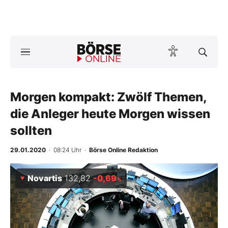
A
ktuelle Ausgabe BÖRSE ONLINE lesen
Börse
News
Morgen kompakt: Zwölf Themen,
die Anleger heute Morgen wissen
Anlageprodukte
sollten
Finanz-Check
29.01.2020
· 08:24 Uhr
·
Börse Online Redaktion
Abo & Shop
Novartis
132,82
-0,69
%
BO-Musterdepots
Experten