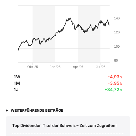
140
120
100
80
Okt '25
Jan '26
Apr '26
Jul '26
1W
-4,93
%
1M
-3,95
%
1J
+34,72
%
WEITERFÜHRENDE BEITRÄGE
Top Dividenden‑Titel der Schweiz – Zeit zum Zugreifen!