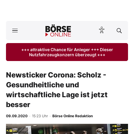
A
ktuelle Ausgabe BÖRSE ONLINE lesen
Börse
+++ attraktive Chance für Anleger +++ Dieser
Nutzfahrzeugkonzern überzeugt +++
News
Anlageprodukte
Newsticker Corona: Scholz -
Gesundheitliche und
Finanz-Check
wirtschaftliche Lage ist jetzt
Abo & Shop
besser
BO-Musterdepots
09.09.2020
· 15:23 Uhr
·
Börse Online Redaktion
Experten
-
%