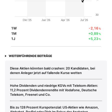
30
Okt '25
Jan '26
Apr '26
Jul '26
1W
-2,16
%
1M
+0,89
%
1J
+5,23
%
WEITERFÜHRENDE BEITRÄGE
Diese Aktien könnten bald crashen: 20 Kandidaten, bei
denen Anleger jetzt auf fallende Kurse wetten
Hohe Dividenden und niedrige KGVs mit Telekom‑Aktien:
11,2 Prozent Dividendenrendite mit Vodafone, Deutsche
Telekom, Freenet und Co.
Bis zu 128 Prozent Kurspotenzial: US‑Aktien wie Amazon,
Alphabet, PayPal oder Dish im Fokus der Analysten