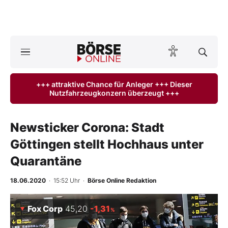
A
ktuelle Ausgabe BÖRSE ONLINE lesen
Börse
+++ attraktive Chance für Anleger +++ Dieser
Nutzfahrzeugkonzern überzeugt +++
News
Anlageprodukte
Newsticker Corona: Stadt
Göttingen stellt Hochhaus unter
Finanz-Check
Quarantäne
Abo & Shop
18.06.2020
· 15:52 Uhr
·
Börse Online Redaktion
BO-Musterdepots
Fox Corp
45,20
-1,31
%
Experten