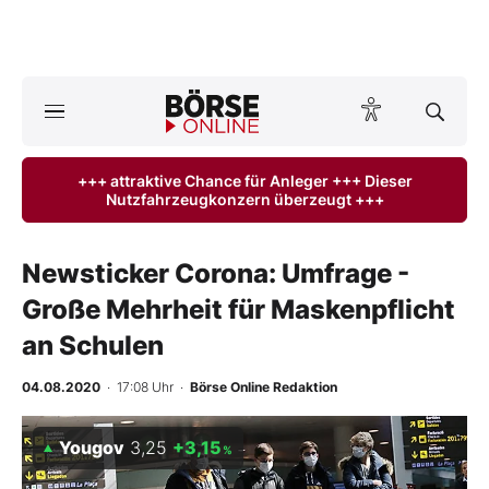
A
ktuelle Ausgabe BÖRSE ONLINE lesen
Börse
+++ attraktive Chance für Anleger +++ Dieser
Nutzfahrzeugkonzern überzeugt +++
News
Anlageprodukte
Newsticker Corona: Umfrage -
Große Mehrheit für Maskenpflicht
Finanz-Check
an Schulen
Abo & Shop
04.08.2020
· 17:08 Uhr
·
Börse Online Redaktion
BO-Musterdepots
Yougov
3,25
+3,15
%
Experten