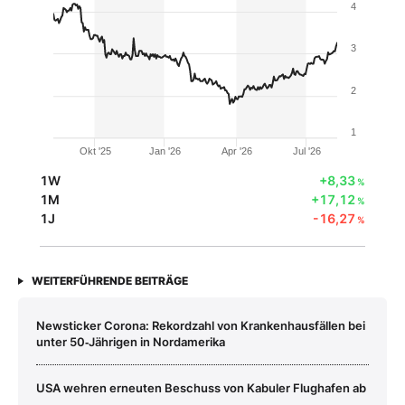
4
3
2
1
Okt '25
Jan '26
Apr '26
Jul '26
1W
+8,33
%
1M
+17,12
%
1J
-16,27
%
WEITERFÜHRENDE BEITRÄGE
Newsticker Corona: Rekordzahl von Krankenhausfällen bei
unter 50‑Jährigen in Nordamerika
USA wehren erneuten Beschuss von Kabuler Flughafen ab