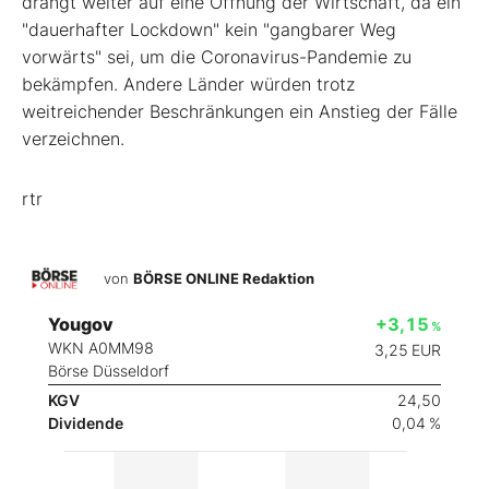
drängt weiter auf eine Öffnung der Wirtschaft, da ein
"dauerhafter Lockdown" kein "gangbarer Weg
vorwärts" sei, um die Coronavirus-Pandemie zu
bekämpfen. Andere Länder würden trotz
weitreichender Beschränkungen ein Anstieg der Fälle
verzeichnen.
rtr
von
BÖRSE ONLINE Redaktion
Yougov
+3,15
%
WKN A0MM98
3,25
EUR
Börse Düsseldorf
KGV
24,50
Dividende
0,04 %