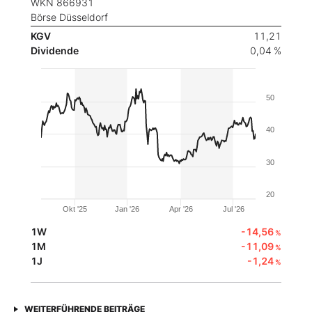
WKN 866931
Börse Düsseldorf
KGV
11,21
Dividende
0,04 %
50
40
30
20
Okt '25
Jan '26
Apr '26
Jul '26
1W
-14,56
%
1M
-11,09
%
1J
-1,24
%
WEITERFÜHRENDE BEITRÄGE