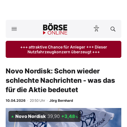
A
ktuelle Ausgabe BÖRSE ONLINE lesen
Börse
+++ attraktive Chance für Anleger +++ Dieser
Nutzfahrzeugkonzern überzeugt +++
News
Anlageprodukte
Novo Nordisk: Schon wieder
schlechte Nachrichten - was das
Finanz-Check
für die Aktie bedeutet
Abo & Shop
10.04.2026
· 20:50 Uhr
·
Jörg Bernhard
BO-Musterdepots
Novo Nordisk
39,90
+3,48
%
Experten