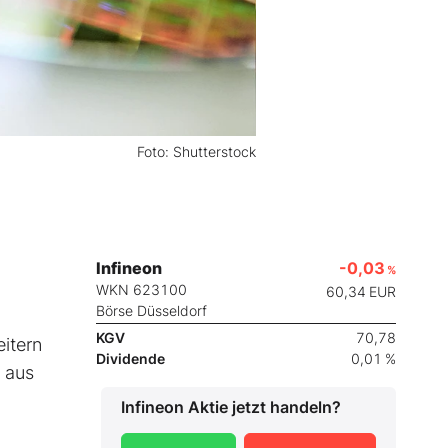
Foto: Shutterstock
Infineon
-0,03
%
WKN 623100
60,34
EUR
Börse Düsseldorf
KGV
70,78
itern
Dividende
0,01 %
s aus
Infineon
Aktie jetzt handeln?