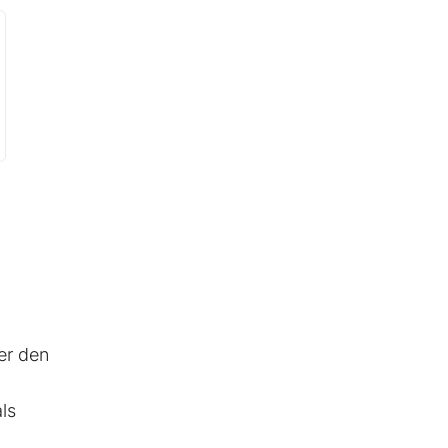
er den
ls