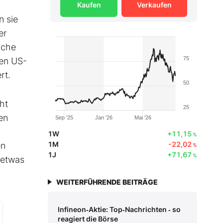
Kaufen
Verkaufen
n sie
er
iche
75
den US-
rt.
50
ht
25
en
Sep '25
Jan '26
Mai '26
1W
+11,15
%
1M
-22,02
en
%
1J
+71,67
%
h etwas
WEITERFÜHRENDE BEITRÄGE
Infineon‑Aktie: Top‑Nachrichten ‑ so
reagiert die Börse