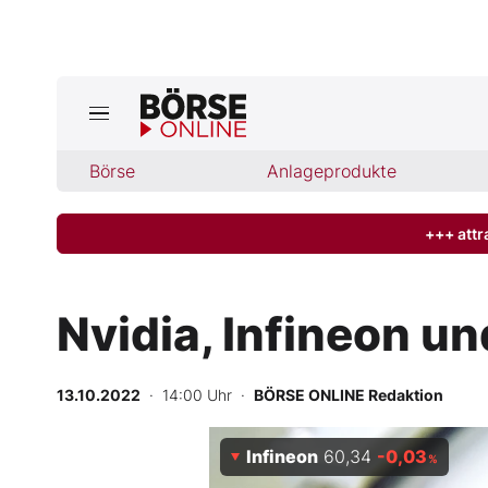
Jetzt a
ktuelle Ausgabe BÖRSE ONLINE lese
Börse
Börse
Anlageprodukte
News
+++ attr
Anlageprodukte
Nvidia, Infineon un
Finanz-Check
13.10.2022
· 14:00 Uhr
·
BÖRSE ONLINE Redaktion
Abo & Shop
Infineon
60,34
-0,03
BO-Musterdepots
%