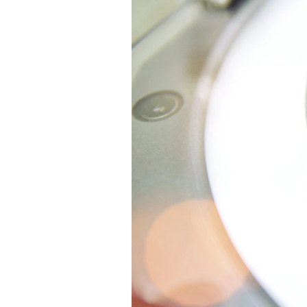
Experten
Mein B:O
Mein Konto
Folgen Sie uns
Kontakt