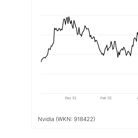
Dez '21
Feb '22
Nvidia
(WKN: 918422)