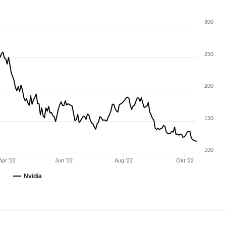
300
250
200
150
100
Apr '22
Jun '22
Aug '22
Okt '22
Nvidia