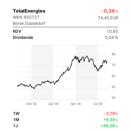
TotalEnergies
-0,36
%
WKN 850727
74,40
EUR
Börse Düsseldorf
KGV
10,60
Dividende
0,04 %
80
70
60
50
40
Okt '25
Jan '26
Apr '26
Jul '26
1W
-3,78
%
1M
+8,39
%
1J
+48,09
%