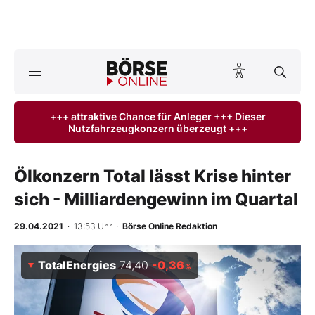
A
ktuelle Ausgabe BÖRSE ONLINE lesen
Börse
+++ attraktive Chance für Anleger +++ Dieser
Nutzfahrzeugkonzern überzeugt +++
News
Anlageprodukte
Ölkonzern Total lässt Krise hinter
sich - Milliardengewinn im Quartal
Finanz-Check
29.04.2021
· 13:53 Uhr
·
Börse Online Redaktion
Abo & Shop
TotalEnergies
74,40
-0,36
%
BO-Musterdepots
Experten