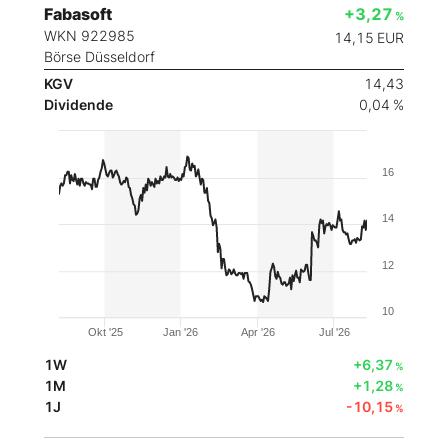
Fabasoft
+3,27
%
WKN 922985
14,15
EUR
Börse Düsseldorf
KGV
14,43
Dividende
0,04 %
16
14
12
10
Okt '25
Jan '26
Apr '26
Jul '26
1W
+6,37
%
1M
+1,28
%
1J
-10,15
%