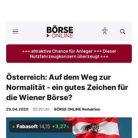
A
ktuelle Ausgabe BÖRSE ONLINE lesen
Börse
+++ attraktive Chance für Anleger +++ Dieser
Nutzfahrzeugkonzern überzeugt +++
News
Anlageprodukte
Österreich: Auf dem Weg zur
Normalität - ein gutes Zeichen für
Finanz-Check
die Wiener Börse?
Abo & Shop
29.04.2020
· 05:20 Uhr
·
BÖRSE ONLINE Redaktion
BO-Musterdepots
Fabasoft
14,15
+3,27
%
Experten