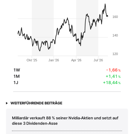
160
140
120
Okt '25
Jan '26
Apr '26
Jul '26
1W
-1,66
%
1M
+1,41
%
1J
+18,44
%
WEITERFÜHRENDE BEITRÄGE
Milliardär verkauft 88 % seiner Nvidia‑Aktien und setzt auf
diese 3 Dividenden‑Asse