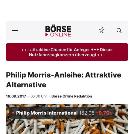
Börse
News
+++ attraktive Chance für Anleger +++ Dieser
Nutzfahrzeugkonzern überzeugt +++
Anlageprodukte
Finanz-Check
Philip Morris-Anleihe: Attraktive
Alternative
Abo & Shop
16.09.2017
· 06:30 Uhr
·
Börse Online Redaktion
BO-Musterdepots
Philip Morris International
162,06
-0,70
%
Experten
Mein B:O