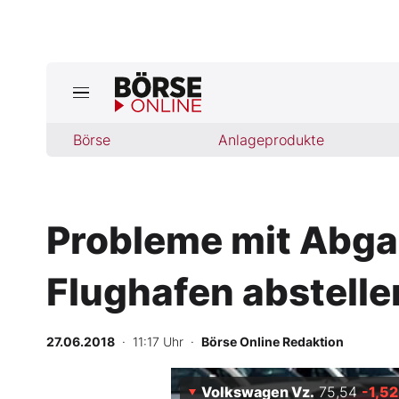
Jetzt a
ktuelle Ausgabe BÖRSE ONLINE lese
Börse
Börse
Anlageprodukte
News
Probleme mit Abga
Anlageprodukte
Flughafen abstelle
Finanz-Check
Abo & Shop
27.06.2018
· 11:17 Uhr
·
Börse Online Redaktion
BO-Musterdepots
Volkswagen Vz.
75,54
-1,52