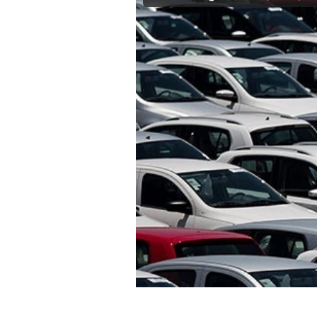
Experten
Mein B:O
Mein Konto
Folgen Sie uns
Kontakt