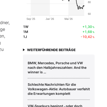
80
60
Sep '25
Jan '26
Mai '26
rdner,
1W
+1,30
%
ige
1M
+1,68
%
en,
1J
-10,42
%
g
zu
WEITERFÜHRENDE BEITRÄGE
BMW, Mercedes, Porsche und VW
nach den Halbjahreszahlen: And the
winner is …
Schlechte Nachrichten für die
Volkswagen‑Aktie: Autobauer verfehlt
die Erwartungen komplett
VW‑Sparkurs beginnt ‑ oder doch