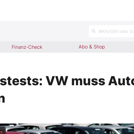
n
WKN/ISIN oder Su
Abo & Shop
Finanz-Check
stests: VW muss Auto
n
%