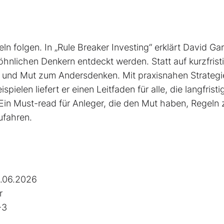
ln folgen. In „Rule Breaker Investing“ erklärt David Ga
nlichen Denkern entdeckt werden. Statt auf kurzfrist
on und Mut zum Andersdenken. Mit praxisnahen Strategi
pielen liefert er einen Leit­faden für alle, die langfristi
Ein Must-read für Anleger, die den Mut haben, Regeln 
ufahren.
.06.2026
r
-3