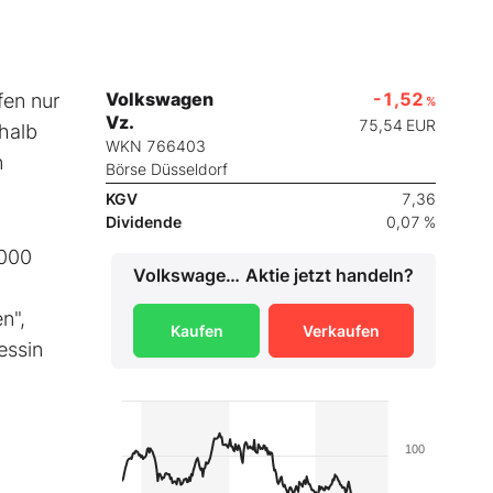
Volkswagen
-1,52
fen nur
%
Vz.
75,54
EUR
halb
WKN 766403
n
Börse Düsseldorf
KGV
7,36
Dividende
0,07 %
 000
Volkswagen Vz.
Aktie jetzt handeln?
n",
Kaufen
Verkaufen
essin
100