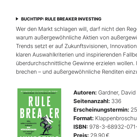
BUCHTIPP: RULE BREAKER INVESTING
Wer den Markt schlagen will, darf nicht den Rege
warum außergewöhnliche Aktien von außer­gewöh
Trends setzt er auf Zukunftsvisionen, Innovati
klaren Auswahlkriterien und inspirierenden Fallbeis
überdurchschnittliche Gewinne erzielen wollen. 
brechen – und außergewöhnliche Renditen einz
Autoren:
Gardner, David
Seitenanzahl:
336
Erscheinungstermin:
25
Format:
Klappenbroschu
ISBN:
978-3-68932-071
Preis:
29,90 €