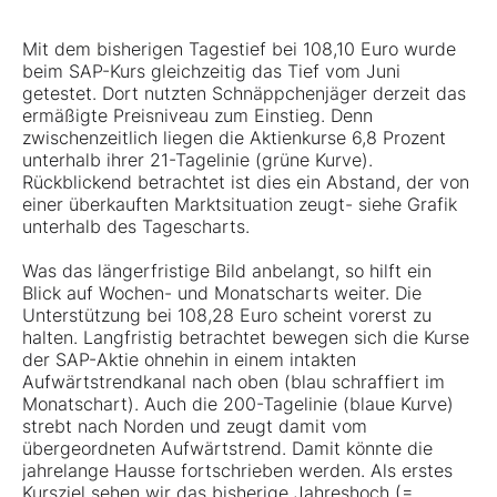
Mit dem bisherigen Tagestief bei 108,10 Euro wurde
beim SAP-Kurs gleichzeitig das Tief vom Juni
getestet. Dort nutzten Schnäppchenjäger derzeit das
ermäßigte Preisniveau zum Einstieg. Denn
zwischenzeitlich liegen die Aktienkurse 6,8 Prozent
unterhalb ihrer 21-Tagelinie (grüne Kurve).
Rückblickend betrachtet ist dies ein Abstand, der von
einer überkauften Marktsituation zeugt- siehe Grafik
unterhalb des Tagescharts.
Was das längerfristige Bild anbelangt, so hilft ein
Blick auf Wochen- und Monatscharts weiter. Die
Unterstützung bei 108,28 Euro scheint vorerst zu
halten. Langfristig betrachtet bewegen sich die Kurse
der SAP-Aktie ohnehin in einem intakten
Aufwärtstrendkanal nach oben (blau schraffiert im
Monatschart). Auch die 200-Tagelinie (blaue Kurve)
strebt nach Norden und zeugt damit vom
übergeordneten Aufwärtstrend. Damit könnte die
jahrelange Hausse fortschrieben werden. Als erstes
Kursziel sehen wir das bisherige Jahreshoch (=