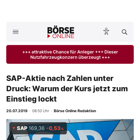
A
ktuelle Ausgabe BÖRSE ONLINE lesen
Börse
+++ attraktive Chance für Anleger +++ Dieser
Nutzfahrzeugkonzern überzeugt +++
News
Anlageprodukte
SAP-Aktie nach Zahlen unter
Druck: Warum der Kurs jetzt zum
Finanz-Check
Einstieg lockt
Abo & Shop
20.07.2019
· 08:50 Uhr
·
Börse Online Redaktion
BO-Musterdepots
SAP
169,36
-0,53
%
Experten