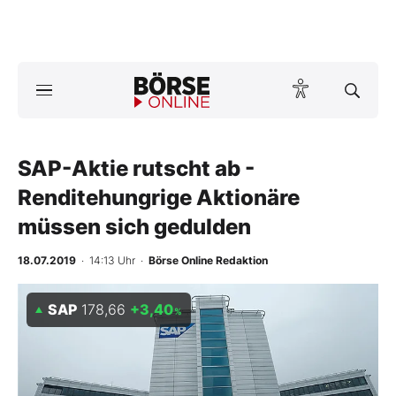
A
ktuelle Ausgabe BÖRSE ONLINE lesen
Börse
News
SAP-Aktie rutscht ab -
Renditehungrige Aktionäre
Anlageprodukte
müssen sich gedulden
Finanz-Check
18.07.2019
· 14:13 Uhr
·
Börse Online Redaktion
Abo & Shop
SAP
178,66
+3,40
%
BO-Musterdepots
Experten