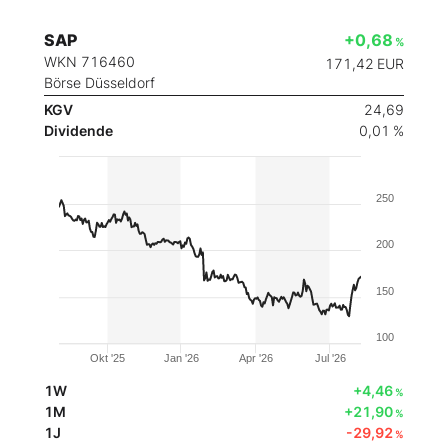
SAP
+0,68
%
WKN 716460
171,42
EUR
Börse Düsseldorf
KGV
24,69
Dividende
0,01 %
250
200
150
100
Okt '25
Jan '26
Apr '26
Jul '26
1W
+4,46
%
1M
+21,90
%
1J
-29,92
%