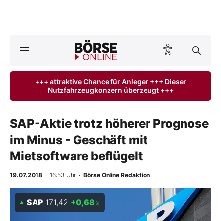
A
ktuelle Ausgabe BÖRSE ONLINE lesen
Börse
+++ attraktive Chance für Anleger +++ Dieser
Nutzfahrzeugkonzern überzeugt +++
News
Anlageprodukte
SAP-Aktie trotz höherer Prognose
im Minus - Geschäft mit
Finanz-Check
Mietsoftware beflügelt
Abo & Shop
19.07.2018
· 16:53 Uhr
·
Börse Online Redaktion
BO-Musterdepots
SAP
171,42
+0,68
%
Experten