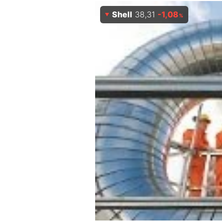
Shell
38,31
-1,08
Mein B:O
%
Mein Konto
Folgen Sie uns
Kontakt