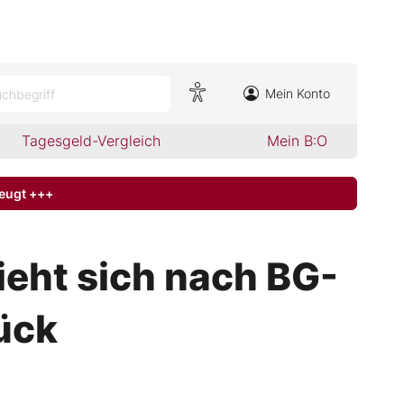
Mein Konto
chbegriff
Tagesgeld-Vergleich
Mein B:O
zeugt +++
zieht sich nach BG-
ück