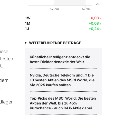
25
Jan '26
Jul '26
1W
-0,03
%
1M
+0,08
%
1J
+0,24
%
WEITERFÜHRENDE BEITRÄGE
iese
Künstliche Intelligenz entdeckt die
testen.
beste Dividendenaktie der Welt
t.
Nvidia, Deutsche Telekom und…? Die
dern
10 besten Aktien des MSCI World, die
Sie 2025 kaufen sollten
;
Top‑Picks des MSCI World: Die besten
ndlagen
Aktien der Welt, bis zu 45%
Kurschance – auch DAX‑Aktie dabei