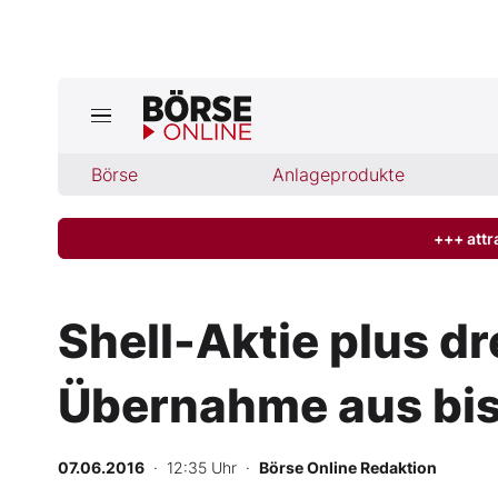
Börse
Börse
Anlageprodukte
News
Anlageprodukte
+++ attr
Finanz-Check
Shell-Aktie plus dr
Abo & Shop
Übernahme aus bis
BO-Musterdepots
07.06.2016
· 12:35 Uhr
·
Börse Online Redaktion
Experten