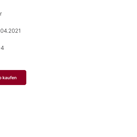
r
.04.2021
-4
p kaufen