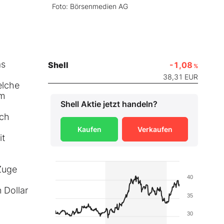
Foto: Börsenmedien AG
as
Shell
-1,08
%
38,31
EUR
elche
um
Shell
Aktie jetzt handeln?
ich
Kaufen
Verkaufen
it
Zuge
40
 Dollar
35
30