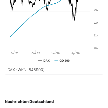
23k
22k
21k
20k
Jul '25
Okt '25
Jan '26
Apr '26
DAX
GD 200
DAX
(WKN: 846900)
Nachrichten Deutschland