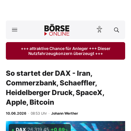
A
ktuelle Ausgabe BÖRSE ONLINE lesen
Börse
+++ attraktive Chance für Anleger +++ Dieser
Nutzfahrzeugkonzern überzeugt +++
News
Anlageprodukte
So startet der DAX - Iran,
Commerzbank, Schaeffler,
Finanz-Check
Heidelberger Druck, SpaceX,
Abo & Shop
Apple, Bitcoin
BO-Musterdepots
10.06.2026
· 08:53 Uhr
·
Johann Werther
Experten
DAX
26.319,45
+0,69
%