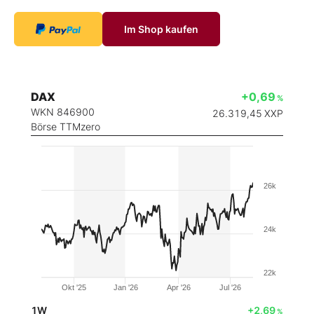
Im Shop kaufen
DAX
+0,69
%
WKN 846900
26.319,45
XXP
Börse TTMzero
26k
24k
22k
Okt '25
Jan '26
Apr '26
Jul '26
1W
+2,69
%