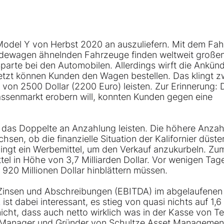
Model Y
von Herbst 2020 an auszuliefern. Mit dem Fa
ändewagen ähnelnden Fahrzeuge finden weltweit große
arte bei den Automobilen. Allerdings wirft die Ankün
etzt können Kunden den Wagen bestellen. Das klingt z
 von 2500 Dollar (2200 Euro) leisten. Zur Erinnerung: 
assenmarkt erobern will, konnten Kunden gegen eine
das Doppelte an Anzahlung leisten. Die höhere Anza
en, ob die finanzielle Situation der Kalifornier düster 
dingt ein Werbemittel, um den Verkauf anzukurbeln. Zu
tel in Höhe von 3,7 Milliarden Dollar. Vor wenigen Tag
920 Millionen Dollar hinblättern müssen.
Zinsen und Abschreibungen (EBITDA) im abgelaufenen
st dabei interessant, es stieg von quasi nichts auf 1,6
nicht, dass auch netto wirklich was in der Kasse von Te
-Manager und Gründer von Schultze Asset Managemen