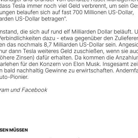
ass Tesla immer noch viel Geld verbrennt, um sein Ge
ngen belaufen sich auf fast 700 Millionen US-Dollar,
arden US-Dollar betragen".
and, die sich auf rund elf Milliarden Dollar beläuft. 
erbindlichkeiten dazu - etwa gegenüber den Zuliefere
n das nochmals 8,7 Milliarden US-Dollar sein. Angesi
nur dann Tesla weiteres Geld zuschießen, wenn sie au
höhere Zinsen) dafür erhalten. Da kommen die Anzahl
Darlehen für den Konzern von Elon Musk. Insgesamt ze
n bald nachhaltig Gewinne zu erwirtschaften. Andernfa
uto-Pionier.
gram
und
Facebook
SSEN MÜSSEN