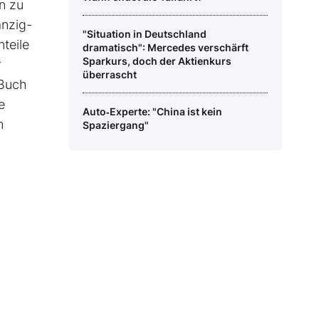
n zu
anzig-
"Situation in Deutschland
teile
dramatisch": Mercedes verschärft
Sparkurs, doch der Aktienkurs
r
überrascht
 Buch
e
Auto‑Experte: "China ist kein
m
Spaziergang"