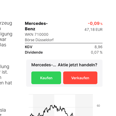
hrzeug
Mercedes-
-0,09
%
n
Benz
47,18
EUR
digung
WKN 710000
war
Börse Düsseldorf
Das
KGV
8,96
Dividende
0,07 %
Mercedes-Benz
Aktie jetzt handeln?
hlung
ist.
m
Kaufen
Verkaufen
en hat
60
sla
t,