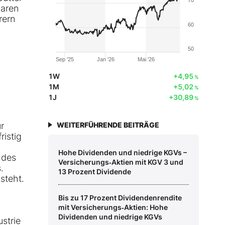
baren
rern
60
50
Sep '25
Jan '26
Mai '26
1W
+4,95
%
1M
+5,02
%
1J
+30,89
%
r
WEITERFÜHRENDE BEITRÄGE
ristig
Hohe Dividenden und niedrige KGVs –
 des
Versicherungs‑Aktien mit KGV 3 und
.
13 Prozent Dividende
steht.
Bis zu 17 Prozent Dividendenrendite
mit Versicherungs‑Aktien: Hohe
Dividenden und niedrige KGVs
strie