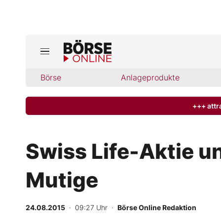
Jetzt a
ktuelle Ausgabe BÖRSE ONLINE lese
Börse
Börse
Anlageprodukte
News
+++ attr
Anlageprodukte
Swiss Life-Aktie u
Finanz-Check
Mutige
Abo & Shop
BO-Musterdepots
24.08.2015
· 09:27 Uhr
·
Börse Online Redaktion