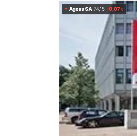
Experten
Ageas SA
74,15
-0,07
%
Mein B:O
Mein Konto
Folgen Sie uns
Kontakt