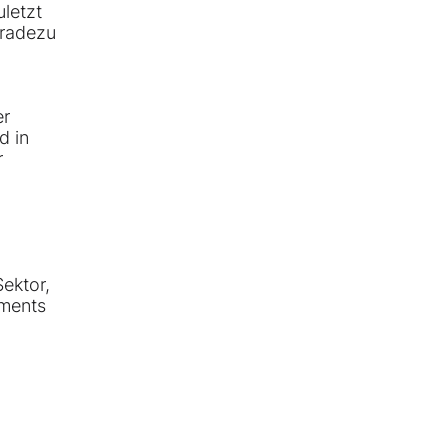
uletzt
eradezu
er
d in
r
ektor,
tments