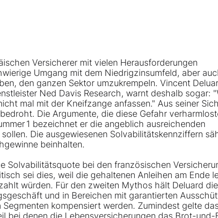
ischen Versicherer mit vielen Herausforderungen
chwierige Umgang mit dem Niedrigzinsumfeld, aber au
aben, den ganzen Sektor umzukrempeln. Vincent Deluar
stleister Ned Davis Research, warnt deshalb sogar: "
cht mal mit der Kneifzange anfassen." Aus seiner Sich
bedroht. Die Argumente, die diese Gefahr verharmlost
Nummer 1 bezeichnet er die angeblich ausreichenden
 sollen. Die ausgewiesenen Solvabilitätskennziffern sä
chgewinne beinhalten.
e Solvabilitätsquote bei den französischen Versicher
tisch sei dies, weil die gehaltenen Anleihen am Ende le
ahlt würden. Für den zweiten Mythos hält Deluard die
geschäft und in Bereichen mit garantierten Ausschü
n Segmenten kompensiert werden. Zumindest gelte das
il bei denen die Lebensversicherungen das Brot-und-B