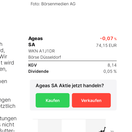
Foto: Börsenmedien AG
Ageas
-0,07
%
ch
SA
74,15
EUR
d,
WKN A1J1DR
Wir
Börse Düsseldorf
t wird
KGV
8,14
en,
Dividende
0,05 %
hen
Ageas SA
Aktie jetzt handeln?
ungen
Kaufen
Verkaufen
tztlich
ttungen
 nicht
utter-
70