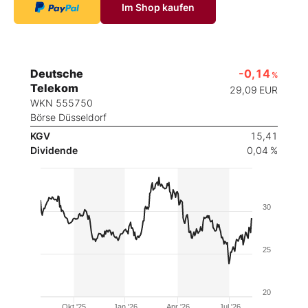
Im Shop kaufen
Deutsche
-0,14
%
Telekom
29,09
EUR
WKN 555750
Börse Düsseldorf
KGV
15,41
Dividende
0,04 %
30
25
20
Okt '25
Jan '26
Apr '26
Jul '26