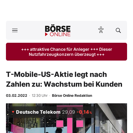
A
ktuelle Ausgabe BÖRSE ONLINE lesen
Börse
+++ attraktive Chance für Anleger +++ Dieser
Nutzfahrzeugkonzern überzeugt +++
News
Anlageprodukte
T-Mobile-US-Aktie legt nach
Zahlen zu: Wachstum bei Kunden
Finanz-Check
03.02.2022
· 12:30 Uhr
·
Börse Online Redaktion
Abo & Shop
Deutsche Telekom
29,09
-0,14
%
BO-Musterdepots
Experten