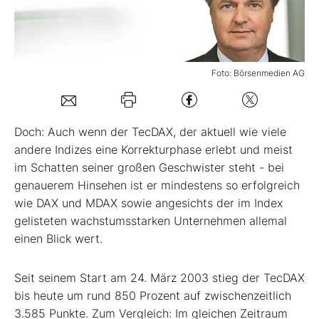
Mein Konto
Foto: Börsenmedien AG
Folgen Sie uns
Doch: Auch wenn der TecDAX, der aktuell wie viele
Kontakt
andere Indizes eine Korrekturphase erlebt und meist
im Schatten seiner großen Geschwister steht - bei
genauerem Hinsehen ist er mindestens so erfolgreich
wie DAX und MDAX sowie angesichts der im Index
gelisteten wachstumsstarken Unternehmen allemal
einen Blick wert.
Seit seinem Start am 24. März 2003 stieg der TecDAX
bis heute um rund 850 Prozent auf zwischenzeitlich
3.585 Punkte. Zum Vergleich: Im gleichen Zeitraum