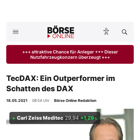
Börse
News
+++ attraktive Chance für Anleger +++ Dieser
Nutzfahrzeugkonzern überzeugt +++
Anlageprodukte
Finanz-Check
TecDAX: Ein Outperformer im
Schatten des DAX
Abo & Shop
18.05.2021
· 08:54 Uhr
·
Börse Online Redaktion
BO-Musterdepots
Carl Zeiss Meditec
29,94
+1,29
%
Experten
Mein B:O