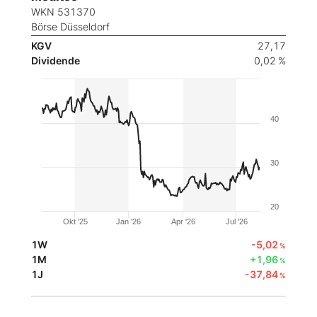
WKN 531370
Börse Düsseldorf
KGV
27,17
Dividende
0,02 %
40
30
20
Okt '25
Jan '26
Apr '26
Jul '26
1W
-5,02
%
1M
+1,96
%
1J
-37,84
%