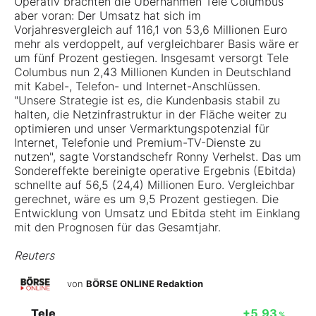
Operativ brachten die Übernahmen Tele Columbus
aber voran: Der Umsatz hat sich im
Vorjahresvergleich auf 116,1 von 53,6 Millionen Euro
mehr als verdoppelt, auf vergleichbarer Basis wäre er
um fünf Prozent gestiegen. Insgesamt versorgt Tele
Columbus nun 2,43 Millionen Kunden in Deutschland
mit Kabel-, Telefon- und Internet-Anschlüssen.
"Unsere Strategie ist es, die Kundenbasis stabil zu
halten, die Netzinfrastruktur in der Fläche weiter zu
optimieren und unser Vermarktungspotenzial für
Internet, Telefonie und Premium-TV-Dienste zu
nutzen", sagte Vorstandschefr Ronny Verhelst. Das um
Sondereffekte bereinigte operative Ergebnis (Ebitda)
schnellte auf 56,5 (24,4) Millionen Euro. Vergleichbar
gerechnet, wäre es um 9,5 Prozent gestiegen. Die
Entwicklung von Umsatz und Ebitda steht im Einklang
mit den Prognosen für das Gesamtjahr.
Reuters
von
BÖRSE ONLINE Redaktion
Tele
+5,93
%