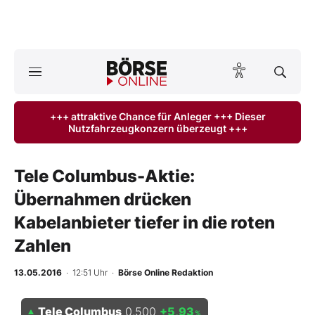
Börse
News
+++ attraktive Chance für Anleger +++ Dieser
Nutzfahrzeugkonzern überzeugt +++
Anlageprodukte
Finanz-Check
Tele Columbus-Aktie:
Übernahmen drücken
Abo & Shop
Kabelanbieter tiefer in die roten
BO-Musterdepots
Zahlen
Experten
13.05.2016
· 12:51 Uhr
·
Börse Online Redaktion
Mein B:O
Tele Columbus
0,500
+5,93
%