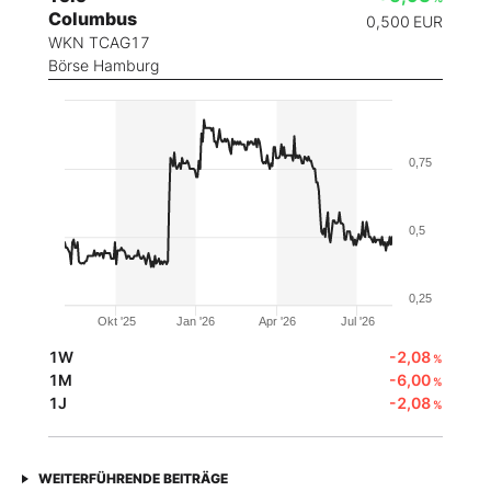
Columbus
0,500
EUR
WKN TCAG17
Börse Hamburg
0,75
0,5
0,25
Okt '25
Jan '26
Apr '26
Jul '26
1W
-2,08
%
1M
-6,00
%
1J
-2,08
%
WEITERFÜHRENDE BEITRÄGE