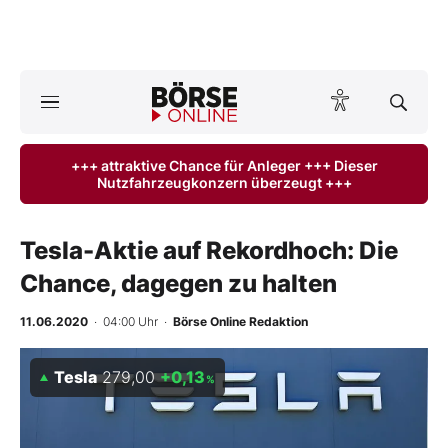
A
ktuelle Ausgabe BÖRSE ONLINE lesen
Börse
+++ attraktive Chance für Anleger +++ Dieser
Nutzfahrzeugkonzern überzeugt +++
News
Anlageprodukte
Tesla-Aktie auf Rekordhoch: Die
Chance, dagegen zu halten
Finanz-Check
11.06.2020
· 04:00 Uhr
·
Börse Online Redaktion
Abo & Shop
Tesla
279,00
+0,13
%
BO-Musterdepots
Experten