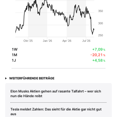
350
300
250
Okt '25
Jan '26
Apr '26
Jul '26
1W
+7,09
%
1M
-20,21
%
1J
+4,58
%
WEITERFÜHRENDE BEITRÄGE
Elon Musks Aktien gehen auf rasante Talfahrt – wer sich
nun die Hände reibt
Tesla meldet Zahlen: Das sieht für die Aktie gar nicht gut
aus