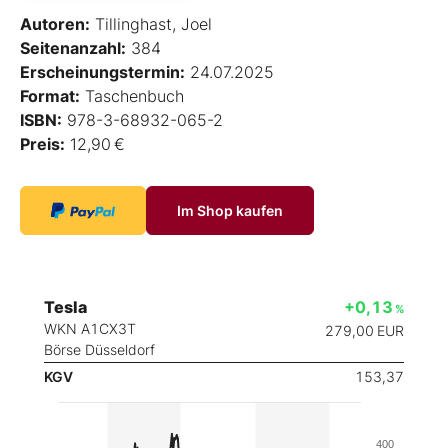
Autoren:
Tillinghast, Joel
Seitenanzahl:
384
Erscheinungstermin:
24.07.2025
Format:
Taschenbuch
ISBN:
978-3-68932-065-2
Preis:
12,90 €
Im Shop kaufen
Tesla
+0,13
%
WKN A1CX3T
279,00
EUR
Börse Düsseldorf
KGV
153,37
400