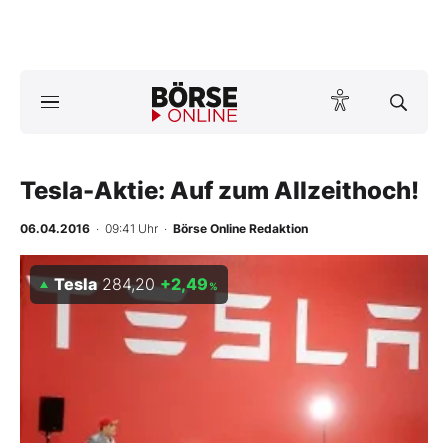
A
ktuelle Ausgabe BÖRSE ONLINE lesen
Börse
News
Tesla-Aktie: Auf zum Allzeithoch!
06.04.2016
· 09:41 Uhr
·
Börse Online Redaktion
Anlageprodukte
Tesla
284,20
+2,49
Finanz-Check
%
Abo & Shop
BO-Musterdepots
Experten