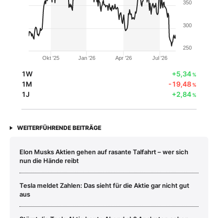
350
300
250
Okt '25
Jan '26
Apr '26
Jul '26
1W
+5,34
%
1M
-19,48
%
1J
+2,84
%
WEITERFÜHRENDE BEITRÄGE
Elon Musks Aktien gehen auf rasante Talfahrt – wer sich
nun die Hände reibt
Tesla meldet Zahlen: Das sieht für die Aktie gar nicht gut
aus