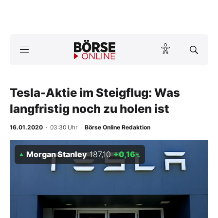
A
ktuelle Ausgabe BÖRSE ONLINE lesen
Börse
News
Tesla-Aktie im Steigflug: Was
langfristig noch zu holen ist
Anlageprodukte
16.01.2020
· 03:30 Uhr
·
Börse Online Redaktion
Finanz-Check
Morgan Stanley
187,10
+0,16
%
Abo & Shop
BO-Musterdepots
Experten