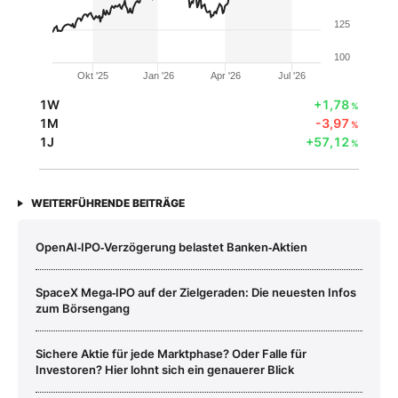
125
100
Okt '25
Jan '26
Apr '26
Jul '26
1W
+1,78
%
1M
-3,97
%
1J
+57,12
%
WEITERFÜHRENDE BEITRÄGE
OpenAI‑IPO‑Verzögerung belastet Banken‑Aktien
SpaceX Mega‑IPO auf der Zielgeraden: Die neuesten Infos
zum Börsengang
Sichere Aktie für jede Marktphase? Oder Falle für
Investoren? Hier lohnt sich ein genauerer Blick