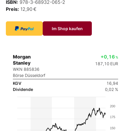
ISBN:
978-3-68932-065-2
Preis:
12,90 €
Im Shop kaufen
Morgan
+0,16
%
Stanley
187,10
EUR
WKN 885836
Börse Düsseldorf
KGV
16,94
Dividende
0,02 %
200
175
150