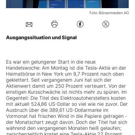
Mein B:O
Foto: Börsenmedien AG
Mein Konto
Ausgangssituation und Signal
Folgen Sie uns
Es war ein gelungener Start in die neue
Handelswoche: Am Montag ist die Tesla-Aktie an der
Kontakt
Heimatbörse in New York um 9,7 Prozent nach oben
geklettert. Seit vergangenem Juni hat sich der
Aktienwert damit um 250 Prozent verteuert. Von der
einstigen Kursschwäche ist nichts mehr zu spüren. Im
Gegenteil: Die Titel des Elektroautoherstellers kosten
mit aktuell 524,86 US-Dollar so viel wie nie zuvor. Der
Ausbruch über die 389,61 US-Dollarmarke im
Vormonat hat frischen Wind in die Papiere getragen -
der Monatschart zeugt davon. Doch der Titel hat sich
während den vergangenen Monaten heiß gelaufen;
zwischenzeitlich kostet eine Tesla-Aktie 22 Prozent