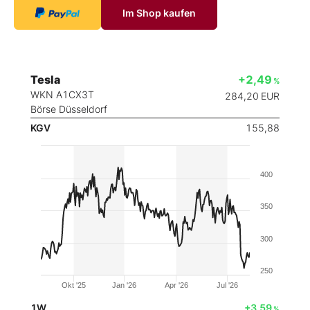
Im Shop kaufen
Tesla
+2,49
%
WKN A1CX3T
284,20
EUR
Börse Düsseldorf
KGV
155,88
400
350
300
250
Okt '25
Jan '26
Apr '26
Jul '26
1W
+3,59
%