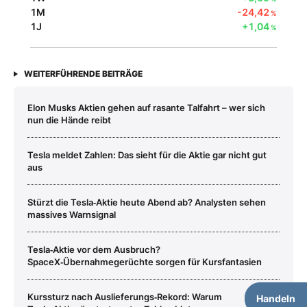
1M
-24,42
%
1J
+1,04
%
WEITERFÜHRENDE BEITRÄGE
Elon Musks Aktien gehen auf rasante Talfahrt – wer sich
nun die Hände reibt
Tesla meldet Zahlen: Das sieht für die Aktie gar nicht gut
aus
Stürzt die Tesla‑Aktie heute Abend ab? Analysten sehen
massives Warnsignal
Tesla‑Aktie vor dem Ausbruch?
SpaceX‑Übernahmegerüchte sorgen für Kursfantasien
Kurssturz nach Auslieferungs‑Rekord: Warum
Handeln