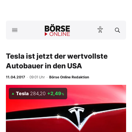
Börse
News
Tesla ist jetzt der wertvollste
Anlageprodukte
Autobauer in den USA
Finanz-Check
11.04.2017
· 09:01 Uhr
·
Börse Online Redaktion
Abo & Shop
Tesla
284,20
+2,49
%
BO-Musterdepots
Experten
Mein B:O