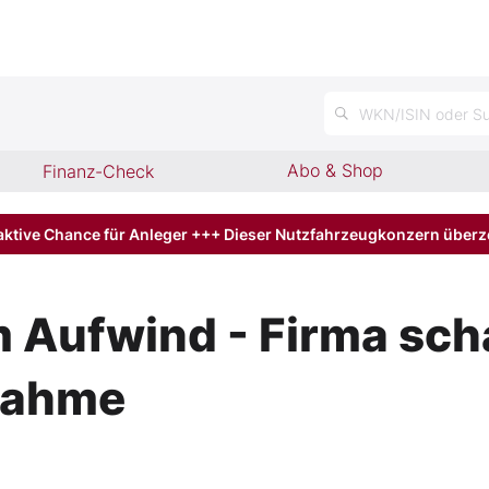
n
WKN/ISIN oder Su
Abo & Shop
Finanz-Check
aktive Chance für Anleger +++ Dieser Nutzfahrzeugkonzern über
m Aufwind - Firma sc
nahme