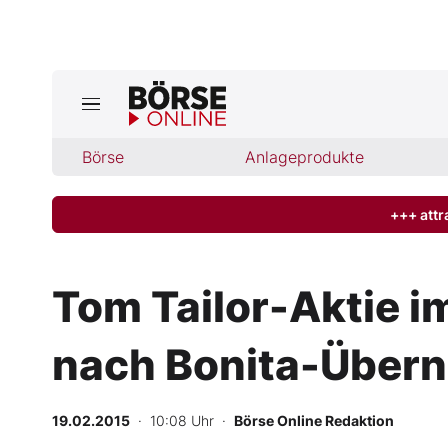
Jetzt a
ktuelle Ausgabe BÖRSE ONLINE lese
Börse
Börse
Anlageprodukte
News
+++ attr
Anlageprodukte
Tom Tailor-Aktie i
Finanz-Check
nach Bonita-Über
Abo & Shop
BO-Musterdepots
19.02.2015
· 10:08 Uhr
·
Börse Online Redaktion