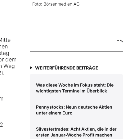
Foto: Börsenmedien AG
Mitte
-
%
nen
stag
vor dem
em Weg
WEITERFÜHRENDE BEITRÄGE
zu
Was diese Woche im Fokus steht: Die
wichtigsten Termine im Überblick
om
Pennystocks: Neun deutsche Aktien
unter einem Euro
,2
Silvestertrades: Acht Aktien, die in der
ersten Januar‑Woche Profit machen