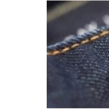
Experten
-
%
Mein B:O
Mein Konto
Folgen Sie uns
Kontakt