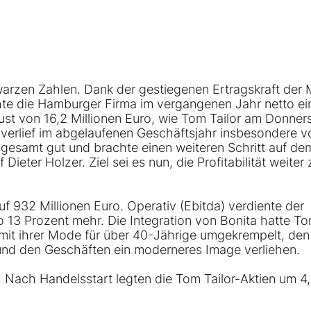
warzen Zahlen. Dank der gestiegenen Ertragskraft der 
e die Hamburger Firma im vergangenen Jahr netto ei
ust von 16,2 Millionen Euro, wie Tom Tailor am Donner
p verlief im abgelaufenen Geschäftsjahr insbesondere 
gesamt gut und brachte einen weiteren Schritt auf d
ieter Holzer. Ziel sei es nun, die Profitabilität weiter 
 932 Millionen Euro. Operativ (Ebitda) verdiente der
 13 Prozent mehr. Die Integration von Bonita hatte T
e mit ihrer Mode für über 40-Jährige umgekrempelt, den
t und den Geschäften ein moderneres Image verliehen.
 Nach Handelsstart legten die Tom Tailor-Aktien um 4