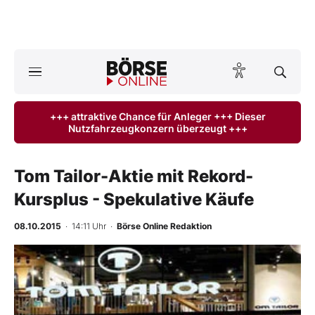
A
ktuelle Ausgabe BÖRSE ONLINE lesen
Börse
+++ attraktive Chance für Anleger +++ Dieser
Nutzfahrzeugkonzern überzeugt +++
News
Anlageprodukte
Tom Tailor-Aktie mit Rekord-
Kursplus - Spekulative Käufe
Finanz-Check
08.10.2015
· 14:11 Uhr
·
Börse Online Redaktion
Abo & Shop
-
%
BO-Musterdepots
Experten