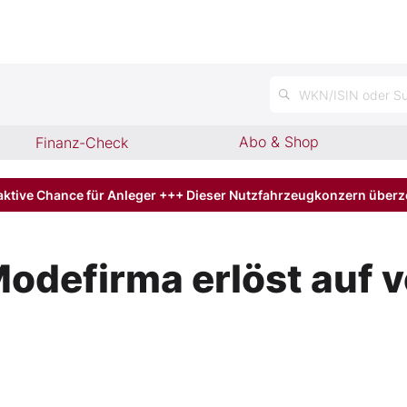
n
WKN/ISIN oder Su
Abo & Shop
Finanz-Check
aktive Chance für Anleger +++ Dieser Nutzfahrzeugkonzern über
Modefirma erlöst auf 