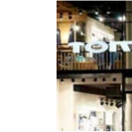
Experten
-
%
Mein B:O
Mein Konto
Folgen Sie uns
Kontakt