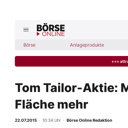
Jetzt a
ktuelle Ausgabe BÖRSE ONLINE lese
Börse
Börse
Anlageprodukte
News
+++ attr
Anlageprodukte
Tom Tailor-Aktie: 
Finanz-Check
Fläche mehr
Abo & Shop
BO-Musterdepots
22.07.2015
· 10:34 Uhr
·
Börse Online Redaktion