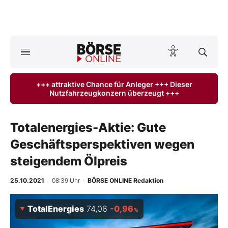
A
ktuelle Ausgabe BÖRSE ONLINE lesen
Börse
+++ attraktive Chance für Anleger +++ Dieser
Nutzfahrzeugkonzern überzeugt +++
News
Anlageprodukte
Totalenergies-Aktie: Gute
Geschäftsperspektiven wegen
Finanz-Check
steigendem Ölpreis
Abo & Shop
25.10.2021
· 08:39 Uhr
·
BÖRSE ONLINE Redaktion
BO-Musterdepots
TotalEnergies
74,06
-0,96
%
Experten