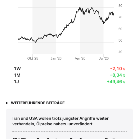
80
70
60
50
40
Okt '25
Jan '26
Apr '26
Jul '26
1W
-2,10
%
1M
+8,34
%
1J
+49,46
%
WEITERFÜHRENDE BEITRÄGE
Iran und USA wollen trotz jüngster Angriffe weiter
verhandeln, Ölpreise nahezu unverändert