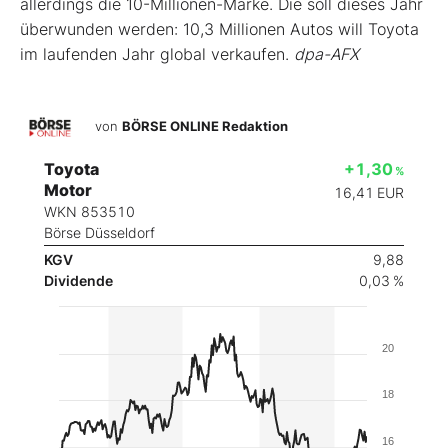
allerdings die 10-Millionen-Marke. Die soll dieses Jahr
überwunden werden: 10,3 Millionen Autos will Toyota
im laufenden Jahr global verkaufen.
dpa-AFX
von
BÖRSE ONLINE Redaktion
Toyota
+1,30
%
Motor
16,41
EUR
WKN 853510
Börse Düsseldorf
KGV
9,88
Dividende
0,03 %
20
18
16