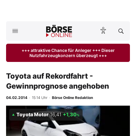
A
ktuelle Ausgabe BÖRSE ONLINE lesen
Börse
+++ attraktive Chance für Anleger +++ Dieser
Nutzfahrzeugkonzern überzeugt +++
News
Anlageprodukte
Toyota auf Rekordfahrt -
Gewinnprognose angehoben
Finanz-Check
04.02.2014
· 15:14 Uhr
·
Börse Online Redaktion
Abo & Shop
Toyota Motor
16,41
+1,30
%
BO-Musterdepots
Experten