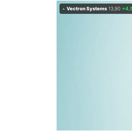
Vectron Systems
13,90
+4,
Mein B:O
Mein Konto
Folgen Sie uns
Kontakt