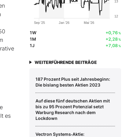
13
en
n
12
Sep '25
Jan '26
Mai '26
50
1W
+0,76
%
1M
+2,28
Im
%
1J
+7,08
%
rative
WEITERFÜHRENDE BEITRÄGE
187 Prozent Plus seit Jahresbeginn:
Die bislang besten Aktien 2023
Auf diese fünf deutschen Aktien mit
se
bis zu 95 Prozent Potenzial setzt
Warburg Research nach dem
lt es
Lockdown
Vectron Systems‑Aktie: