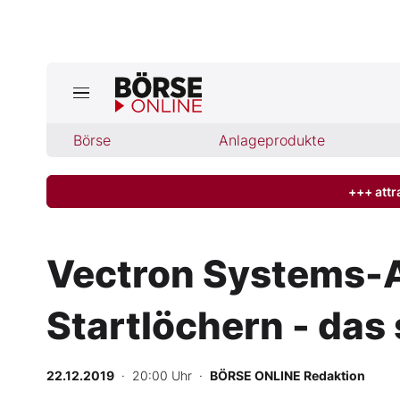
Börse
Börse
Anlageprodukte
News
Anlageprodukte
+++ attr
Finanz-Check
Vectron Systems-A
Abo & Shop
Startlöchern - das 
BO-Musterdepots
22.12.2019
· 20:00 Uhr
·
BÖRSE ONLINE Redaktion
Experten