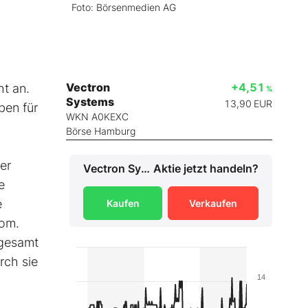
Foto: Börsenmedien AG
Vectron
+4,51
ht an.
%
Systems
13,90
EUR
ben für
WKN A0KEXC
Börse Hamburg
er
Vectron Systems
Aktie jetzt handeln?
e
e
Kaufen
Verkaufen
oom.
sgesamt
rch sie
14