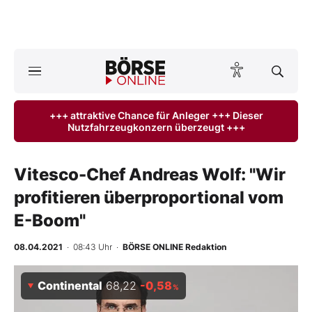
A
ktuelle Ausgabe BÖRSE ONLINE lesen
Börse
+++ attraktive Chance für Anleger +++ Dieser
Nutzfahrzeugkonzern überzeugt +++
News
Anlageprodukte
Vitesco-Chef Andreas Wolf: "Wir
profitieren überproportional vom
Finanz-Check
E-Boom"
Abo & Shop
08.04.2021
· 08:43 Uhr
·
BÖRSE ONLINE Redaktion
BO-Musterdepots
Continental
68,22
-0,58
%
Experten