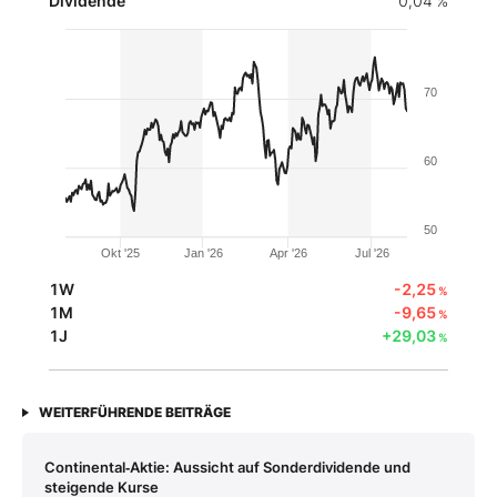
Dividende
0,04 %
70
60
50
Okt '25
Jan '26
Apr '26
Jul '26
1W
-2,25
%
1M
-9,65
%
1J
+29,03
%
WEITERFÜHRENDE BEITRÄGE
Continental‑Aktie: Aussicht auf Sonderdividende und
steigende Kurse