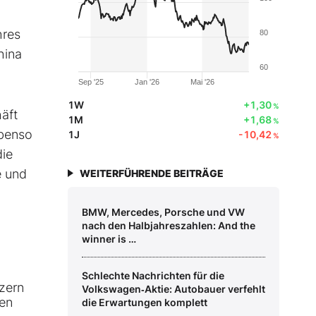
hres
80
hina
60
Sep '25
Jan '26
Mai '26
1W
+1,30
%
äft
1M
+1,68
%
Ebenso
1J
-10,42
%
die
e und
WEITERFÜHRENDE BEITRÄGE
BMW, Mercedes, Porsche und VW
nach den Halbjahreszahlen: And the
winner is …
Schlechte Nachrichten für die
zern
Volkswagen‑Aktie: Autobauer verfehlt
hen
die Erwartungen komplett