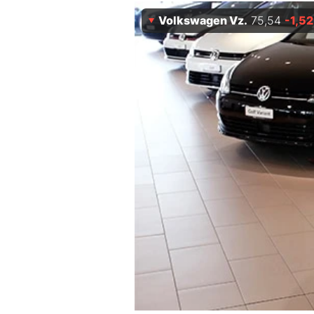
Experten
Volkswagen Vz.
75,54
-1,52
Mein B:O
Mein Konto
Folgen Sie uns
Kontakt