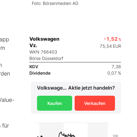
Foto: Börsenmedien AG
Volkswagen
-1,52
napp
%
Vz.
75,54
EUR
Im
WKN 766403
Börse Düsseldorf
n
KGV
7,36
arden
Dividende
0,07 %
Volkswagen Vz.
Aktie jetzt handeln?
Value-
Kaufen
Verkaufen
 für
100