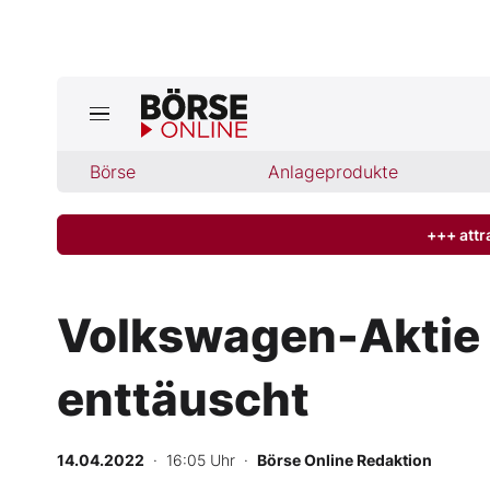
Jetzt a
ktuelle Ausgabe BÖRSE ONLINE lese
Börse
Börse
Anlageprodukte
News
+++ attr
Anlageprodukte
Volkswagen-Aktie 
Finanz-Check
enttäuscht
Abo & Shop
BO-Musterdepots
14.04.2022
· 16:05 Uhr
·
Börse Online Redaktion