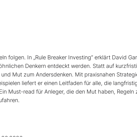
ln folgen. In „Rule Breaker Investing“ erklärt David Ga
nlichen Denkern entdeckt werden. Statt auf kurzfrist
on und Mut zum Andersdenken. Mit praxisnahen Strategi
pielen liefert er einen Leit­faden für alle, die langfristi
Ein Must-read für Anleger, die den Mut haben, Regeln 
ufahren.