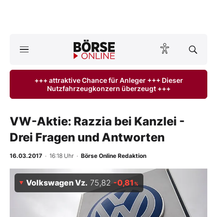
A
ktuelle Ausgabe BÖRSE ONLINE lesen
Börse
+++ attraktive Chance für Anleger +++ Dieser
Nutzfahrzeugkonzern überzeugt +++
News
Anlageprodukte
VW-Aktie: Razzia bei Kanzlei -
Drei Fragen und Antworten
Finanz-Check
16.03.2017
· 16:18 Uhr
·
Börse Online Redaktion
Abo & Shop
Volkswagen Vz.
75,82
-0,81
%
BO-Musterdepots
Experten