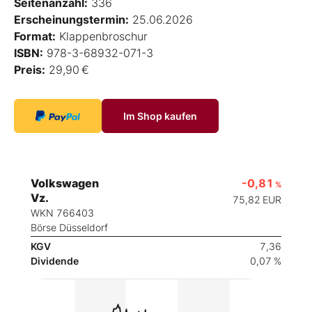
Seitenanzahl:
336
Erscheinungstermin:
25.06.2026
Format:
Klappenbroschur
ISBN:
978-3-68932-071-3
Preis:
29,90 €
Im Shop kaufen
Volkswagen
-0,81
%
Vz.
75,82
EUR
WKN 766403
Börse Düsseldorf
KGV
7,36
Dividende
0,07 %