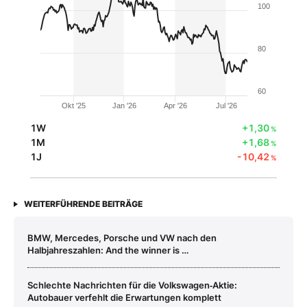
100
80
60
Okt '25
Jan '26
Apr '26
Jul '26
1W
+1,30
%
1M
+1,68
%
1J
-10,42
%
WEITERFÜHRENDE BEITRÄGE
BMW, Mercedes, Porsche und VW nach den
Halbjahreszahlen: And the winner is …
Schlechte Nachrichten für die Volkswagen‑Aktie:
Autobauer verfehlt die Erwartungen komplett