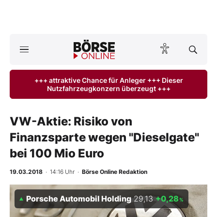
A
ktuelle Ausgabe BÖRSE ONLINE lesen
Börse
+++ attraktive Chance für Anleger +++ Dieser
Nutzfahrzeugkonzern überzeugt +++
News
Anlageprodukte
VW-Aktie: Risiko von
Finanzsparte wegen "Dieselgate"
Finanz-Check
bei 100 Mio Euro
Abo & Shop
19.03.2018
· 14:16 Uhr
·
Börse Online Redaktion
BO-Musterdepots
Porsche Automobil Holding
29,13
+0,28
%
Experten