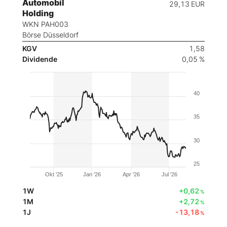
Automobil
29,13
EUR
Holding
WKN PAH003
Börse Düsseldorf
KGV
1,58
Dividende
0,05 %
40
35
30
25
Okt '25
Jan '26
Apr '26
Jul '26
1W
+0,62
%
1M
+2,72
%
1J
-13,18
%