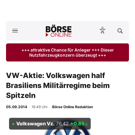
A
ktuelle Ausgabe BÖRSE ONLINE lesen
Börse
+++ attraktive Chance für Anleger +++ Dieser
Nutzfahrzeugkonzern überzeugt +++
News
Anlageprodukte
VW-Aktie: Volkswagen half
Brasiliens Militärregime beim
Finanz-Check
Spitzeln
Abo & Shop
05.09.2014
· 16:49 Uhr
·
Börse Online Redaktion
BO-Musterdepots
Volkswagen Vz.
76,42
+0,85
%
Experten