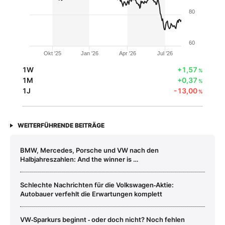
80
60
Okt '25
Jan '26
Apr '26
Jul '26
1W
+1,57
%
1M
+0,37
%
1J
-13,00
%
WEITERFÜHRENDE BEITRÄGE
BMW, Mercedes, Porsche und VW nach den
Halbjahreszahlen: And the winner is …
Schlechte Nachrichten für die Volkswagen‑Aktie:
Autobauer verfehlt die Erwartungen komplett
VW‑Sparkurs beginnt ‑ oder doch nicht? Noch fehlen